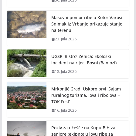
30. Jula 2026.
Masovni pomor ribe u Kotor Varoši:
Snimak iz Vrbanje prikazuje stanje
na terenu
23. Jula 2026.
UGSR ‘Bistro’ Zenica: Ekološki
incident na rijeci Bosni (Banlozi)
18. Jula 2026.
Mrkonjić Grad: Uskoro prvi ‘Sajam
ruralnog turizma, lova i ribolova –
TOK Fest’
16. Jula 2026.
Poziv za učešće na Kupu BiH za
seniore (ekipno) u lovu ribe sa