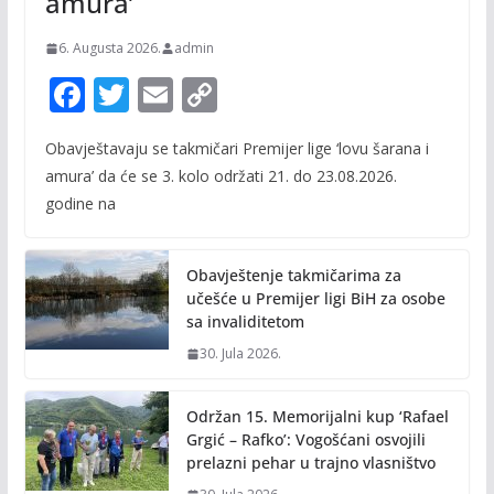
amura’
6. Augusta 2026.
admin
F
T
E
C
ac
w
m
o
Obavještavaju se takmičari Premijer lige ‘lovu šarana i
e
itt
ai
p
amura’ da će se 3. kolo održati 21. do 23.08.2026.
b
er
l
y
godine na
o
Li
o
n
Obavještenje takmičarima za
k
k
učešće u Premijer ligi BiH za osobe
sa invaliditetom
30. Jula 2026.
Održan 15. Memorijalni kup ‘Rafael
Grgić – Rafko’: Vogošćani osvojili
prelazni pehar u trajno vlasništvo