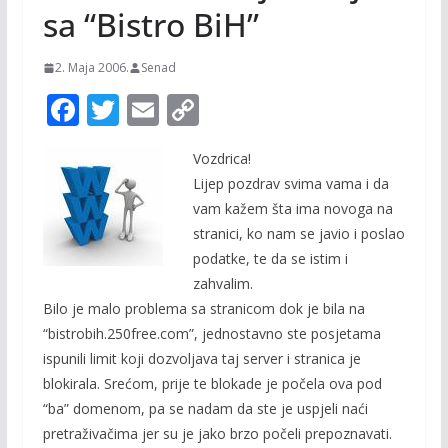
sa “Bistro BiH”
2. Maja 2006.
Senad
F
T
E
C
ac
w
m
o
Vozdrica!
e
itt
ai
p
Lijep pozdrav svima vama i da
b
er
l
y
vam kažem šta ima novoga na
o
Li
stranici, ko nam se javio i poslao
o
n
podatke, te da se istim i
zahvalim.
k
k
Bilo je malo problema sa stranicom dok je bila na
“bistrobih.250free.com”, jednostavno ste posjetama
ispunili limit koji dozvoljava taj server i stranica je
blokirala. Srećom, prije te blokade je počela ova pod
“ba” domenom, pa se nadam da ste je uspjeli naći
pretraživačima jer su je jako brzo počeli prepoznavati.