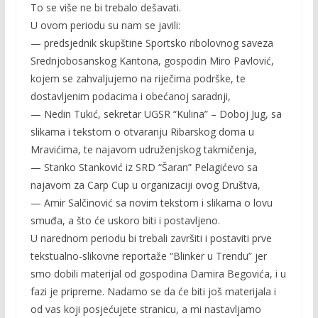
To se više ne bi trebalo dešavati.
U ovom periodu su nam se javili:
— predsjednik skupštine Sportsko ribolovnog saveza
Srednjobosanskog Kantona, gospodin Miro Pavlović,
kojem se zahvaljujemo na riječima podrške, te
dostavljenim podacima i obećanoj saradnji,
— Nedin Tukić, sekretar UGSR “Kulina” – Doboj Jug, sa
slikama i tekstom o otvaranju Ribarskog doma u
Mravićima, te najavom udruženjskog takmičenja,
— Stanko Stanković iz SRD “Šaran” Pelagićevo sa
najavom za Carp Cup u organizaciji ovog Društva,
— Amir Salčinović sa novim tekstom i slikama o lovu
smuđa, a što će uskoro biti i postavljeno.
U narednom periodu bi trebali završiti i postaviti prve
tekstualno-slikovne reportaže “Blinker u Trendu” jer
smo dobili materijal od gospodina Damira Begovića, i u
fazi je pripreme. Nadamo se da će biti još materijala i
od vas koji posjećujete stranicu, a mi nastavljamo