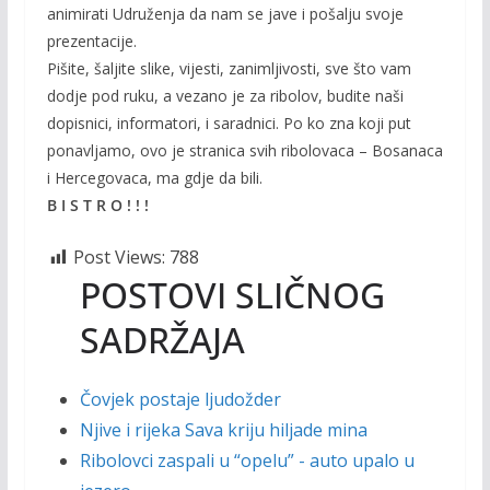
animirati Udruženja da nam se jave i pošalju svoje
prezentacije.
Pišite, šaljite slike, vijesti, zanimljivosti, sve što vam
dodje pod ruku, a vezano je za ribolov, budite naši
dopisnici, informatori, i saradnici. Po ko zna koji put
ponavljamo, ovo je stranica svih ribolovaca – Bosanaca
i Hercegovaca, ma gdje da bili.
B I S T R O ! ! !
Post Views:
788
POSTOVI SLIČNOG
SADRŽAJA
Čovjek postaje ljudožder
Njive i rijeka Sava kriju hiljade mina
Ribolovci zaspali u “opelu” - auto upalo u