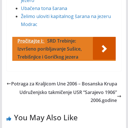
jezero
Ubačena tona šarana
Želimo uloviti kapitalnog šarana na jezeru
Modrac
Pročitajte i:
SRD Trebinje:
Izvršeno poribljavanje Sušice,
Trebišnjice i Goričkog jezera
Potraga za Kraljicom Une 2006 – Bosanska Krupa
Udruženjsko takmičenje USR “Sarajevo 1906”
2006.godine
You May Also Like