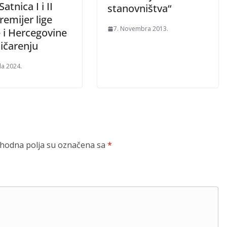
atnica I i II
stanovništva“
remijer lige
7. Novembra 2013.
 i Hercegovine
ičarenju
la 2024.
odna polja su označena sa
*