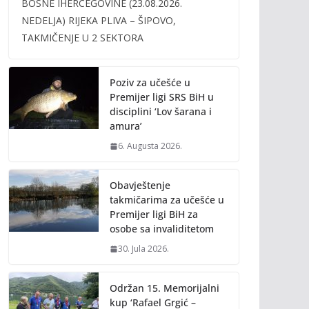
BOSNE IHERCEGOVINE (23.08.2026.
b
er
l
y
NEDELJA) RIJEKA PLIVA – ŠIPOVO,
o
Li
TAKMIČENJE U 2 SEKTORA
o
n
k
k
Poziv za učešće u
Premijer ligi SRS BiH u
disciplini ‘Lov šarana i
amura’
6. Augusta 2026.
Obavještenje
takmičarima za učešće u
Premijer ligi BiH za
osobe sa invaliditetom
30. Jula 2026.
Održan 15. Memorijalni
kup ‘Rafael Grgić –