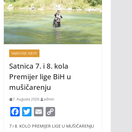
NAJNOVIJE VIJESTI
Satnica 7. i 8. kola
Premijer lige BiH u
mušičarenju
7. Augusta 2026.
admin
F
T
E
C
ac
w
m
o
7 i 8. KOLO PREMIJER LIGE U MUŠIČARENJU
e
itt
ai
p