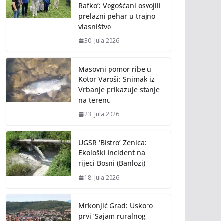
Rafko’: Vogošćani osvojili
prelazni pehar u trajno
vlasništvo
30. Jula 2026.
Masovni pomor ribe u
Kotor Varoši: Snimak iz
Vrbanje prikazuje stanje
na terenu
23. Jula 2026.
UGSR ‘Bistro’ Zenica:
Ekološki incident na
rijeci Bosni (Banlozi)
18. Jula 2026.
Mrkonjić Grad: Uskoro
prvi ‘Sajam ruralnog