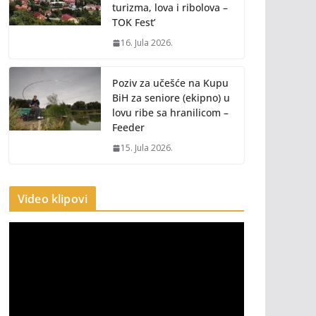
turizma, lova i ribolova –
TOK Fest’
16. Jula 2026.
Poziv za učešće na Kupu
BiH za seniore (ekipno) u
lovu ribe sa hranilicom –
Feeder
15. Jula 2026.
Video klipovi