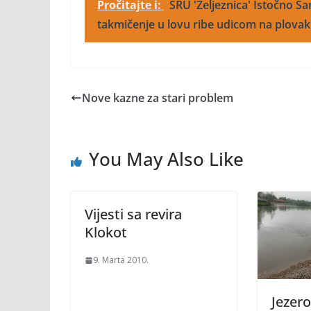
Pročitajte i:
SRU 'Željeznica' Istočno S
takmičenje u lovu ribe udicom na plovak
Nove kazne za stari problem
You May Also Like
Vijesti sa revira
Klokot
9. Marta 2010.
Jezero