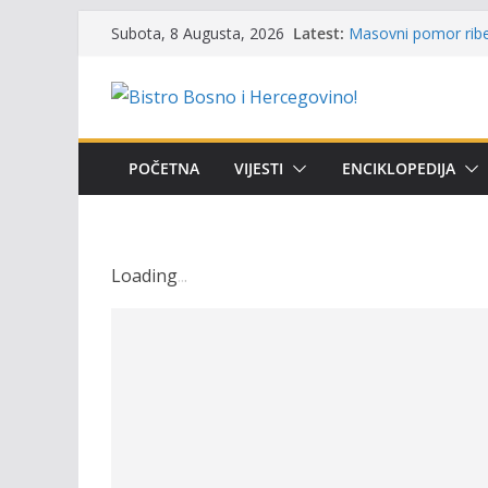
Održan 15. Memorija
Skip
Latest:
Subota, 8 Augusta, 2026
osvojili prelazni pe
to
Masovni pomor ribe 
prikazuje stanje na
content
Satnica 7. i 8. kola
Poziv za učešće u Pr
i amura’
Obavještenje takmič
POČETNA
VIJESTI
ENCIKLOPEDIJA
osobe sa invalidite
Loading
.
.
.