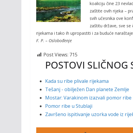
o
Li
koaliciju čine 23 nevla
o
n
zaštite ovih rijeka – p
svih učesnika ove konf
k
k
zaštitu države, sve se 
rijekama i tako ih upropastiti i za buduće naraštaje
F. P. – Oslobođenje
Post Views:
715
POSTOVI SLIČNOG 
Kada su ribe plivale rijekama
Tešanj - obilježen Dan planete Zemlje
Mostar: Varakinom izazvali pomor ribe 
Pomor ribe u Stublaji
Završeno ispitivanje uzorka vode iz rije