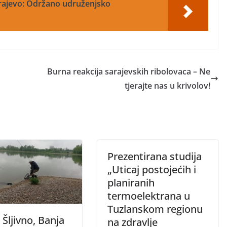
arajevo: Održano udruženjsko
Burna reakcija sarajevskih ribolovaca – Ne
tjerajte nas u krivolov!
Prezentirana studija
„Uticaj postojećih i
planiranih
termoelektrana u
Tuzlanskom regionu
 Šljivno, Banja
na zdravlje