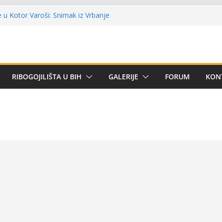
lni kup ‘Rafael Grgić – Rafko’: Vogošćani
har u trajno vlasništvo
u Kotor Varoši: Snimak iz Vrbanje
 terenu
 Premijer lige BiH u mušičarenju
emijer ligi SRS BiH u disciplini ‘Lov šarana
arima za učešće u Premijer ligi BiH za
RIBOGOJILIŠTA U BIH
GALERIJE
FORUM
KON
tom