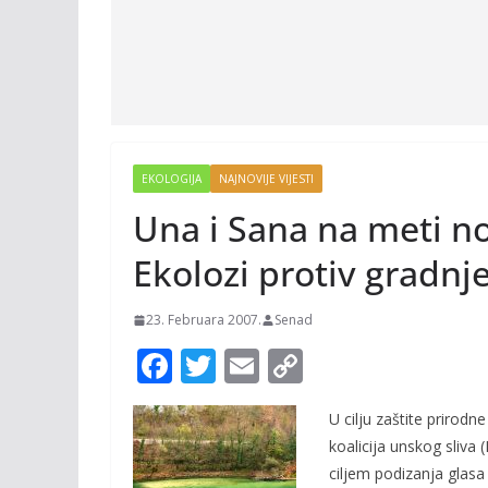
EKOLOGIJA
NAJNOVIJE VIJESTI
Una i Sana na meti n
Ekolozi protiv gradnj
23. Februara 2007.
Senad
F
T
E
C
ac
w
m
o
U cilju zaštite prirodn
e
itt
ai
p
koalicija unskog sliva
b
er
l
y
ciljem podizanja glasa