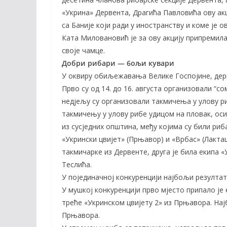
«Укрина» Дервента, Драгића Павловића ову ак
са Баније који ради у иностранству и коме је
Ката Миловановић је за ову акцију припремила
своје чамце.
Добри рибари — 6ољи кувари
У оквиру обиљежавања Велике Госпојине, дер
Прво су од 14. до 16. августа организовали “с
недјељу су организовали такмичења у улову р
такмичењу у улову рибе удицом на пловак, оси
из сусједних општина, међу којима су били риб
«Укрински цвијет» (Прњавор) и «Врбас» (Лакта
такмичарке из Дервенте, друга је била екипа «
Теслића.
У појединачној конкуренцији најбољи резултат
У мушкој конкуренцији прво мјесто припало је 
треће «Укринском цвијету 2» из Прњавора. На
Прњавора.