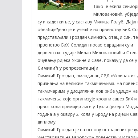
o
n
Тако је екипа сенио
k
k
Миловановић, убједљ
су и кадеткиње, у саставу Милица Голуб, Дај
обезбијеђено је и учешће на првенству БиХ. Со
представљали Гроздан Симикић, отац и син, те
првенство БиХ. Солидан посао одрадили су и
дервентске судије Милан Миловановић и Стеван
очувању ријека Укрине и Саве, показују да се
Cимикић у репрезентацији
Симикић Гроздан, омладинац СРД «Укрина» из 
признања на великим такмичењима. На првенст
такмичарима у дисциплини лов рибе удицом на 
такмичења које организује кровни савез БиХ и 
првог кола премијер лиге у Тузли (језеро Модр
година а у оквиру 2. кола у Броду на ријеци Са
диплому.
Симикић Гроздан је на основу остварених резул
учествовати на Европском првенству у Италији