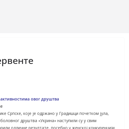
Дервенте
 aктивнocтимa oвoг друштва
ке
ке Српске, које је одржано у Градишци почетком јула,
боловног друштва «Укрина» наступили су у свим
рили одличне резултате, посебно у женској конкуренцији.