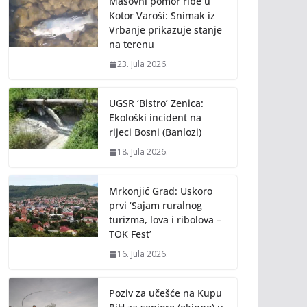
Masovni pomor ribe u
Kotor Varoši: Snimak iz
Vrbanje prikazuje stanje
na terenu
23. Jula 2026.
UGSR ‘Bistro’ Zenica:
Ekološki incident na
rijeci Bosni (Banlozi)
18. Jula 2026.
Mrkonjić Grad: Uskoro
prvi ‘Sajam ruralnog
turizma, lova i ribolova –
TOK Fest’
16. Jula 2026.
Poziv za učešće na Kupu