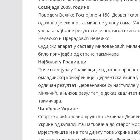
Сомијада 2009. године
Поводом Велике Госпојине и 158. Дервентског в
одржано је екипно такмичење у лову сома. Уче
улова а најбоље резултате је постигла екипа 
Недељко и Прерадовић Недељко.
Судијски апарат у саставу Миловановић Милан 
било примједби од стране такмичара.
Најбољи у Градишци
Почетком јула у Градишци је одржано првенств
омладинској конкуренцији. Дервентска екипа у 
одличан резултат. Дервенћанке су наступиле 
Миличић, а њихов резултат је доказ квалитетн
такмичара.
Чишћење Укрине
Спортско риболовно друштво «Укрина» Дервент
Укрине од купалишта Патковача до старог мос
мрјестилиште и на том дијелу тока Укрине заб
десетина чланова рибарске секције Дервента,