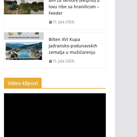
BiH za seniore (ekipno) u
lovu ribe sa hranilicom –
Feeder
15. Jula 2026.
Bilten XVI Kupa
Jadransko-podunavskih
zemalja u mušičarenju
15. Jula 2026.
Video klipovi