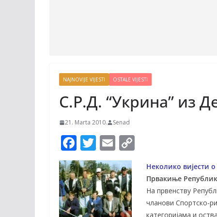
NAJNOVIJE VIJESTI
OSTALE VIJESTI
С.Р.Д. “Укрина” из 
21. Marta 2010.
Senad
F
T
E
C
ac
w
m
o
Heкoликo вијести o
e
itt
ai
p
Првакиње Републи
b
er
l
y
На првенству Републи
o
Li
чланови Спортско-ри
категоријама и оства