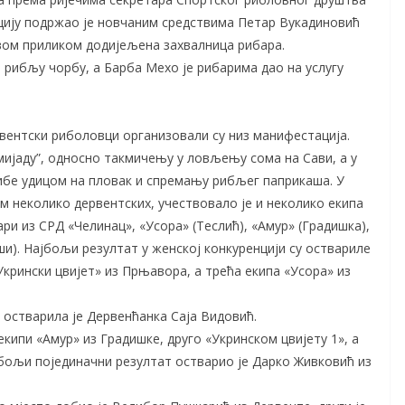
цију подржао је новчаним средствима Петар Вукадиновић
 овом приликом додијељена захвалница рибара.
 рибљу чорбу, а Барба Мехо је рибарима дао на услугу
вентски риболовци организовали су низ манифестација.
омијаду”, односно такмичењу у ловљењу сома на Сави, а у
ибе удицом на пловак и спремању рибљег паприкаша. У
м неколико дервентских, учествовало је и неколико екипа
ари из СРД «Челинац», «Усора» (Теслић), «Амур» (Градишка),
ши). Најбољи резултат у женској конкуренцији су оствариле
Укрински цвијет» из Прњавора, а трећа екипа «Усора» из
 остварила је Дервенћанка Саја Видовић.
екипи «Амур» из Градишке, друго «Укринском цвијету 1», а
јбољи појединачни резултат остварио је Дарко Живковић из