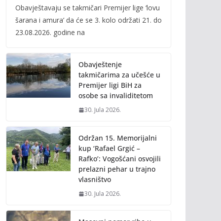
Obavještavaju se takmičari Premijer lige ‘lovu
e
itt
ai
p
šarana i amura’ da će se 3. kolo održati 21. do
b
er
l
y
23.08.2026. godine na
o
Li
o
n
Obavještenje
k
k
takmičarima za učešće u
Premijer ligi BiH za
osobe sa invaliditetom
30. Jula 2026.
Održan 15. Memorijalni
kup ‘Rafael Grgić –
Rafko’: Vogošćani osvojili
prelazni pehar u trajno
vlasništvo
30. Jula 2026.