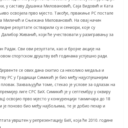
рки, у саставу Душанка Миловановић, Саја Видовић и Ката
иво освојила прво мјесто. Такође, првакиње РС постале
ана Миличић и Сњежана Миловановић. На овај начин
лидне резултате остварили су и сениори, које су
 Далибор Живанић, који ће учествовати у разигравању за
 Радак. Сви ови резултати, као и бројне акције на
 у овом спортском друштву већ годинама успјешно ради.
Дервенте се ових дана окитио са неколико медаља и
ву РС у Градишци Симикић је био међу најуспјешнијим
пловак. Захваљујући томе, стекао је услове за одлазак на
премијер лиге CPC БиХ. Симикић је у септембру у оквиру
ац) освојио прво мјесто у конкуренцији такмичара до 18
ви је поново био међу најбољима, те је добио пехар и
тата уврштен у репрезентацију БиХ, која ће 2010. године
.