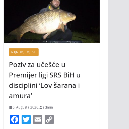
NAJNOVIJE VIJESTI
Poziv za učešće u
Premijer ligi SRS BiH u
disciplini ‘Lov šarana i
amura’
6. Augusta 2026.
admin
F
T
E
C
ac
w
m
o