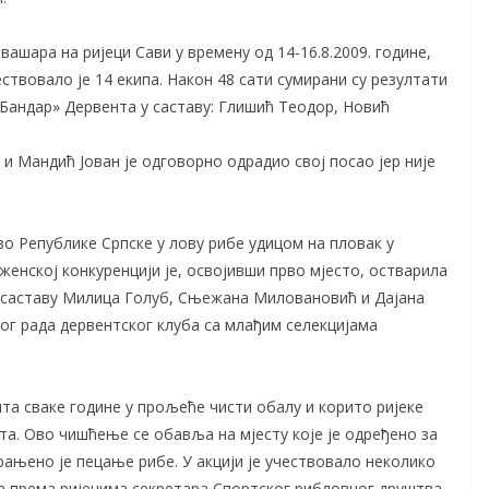
ашара на ријеци Сави у времену од 14-16.8.2009. године,
ствовало је 14 екипа. Након 48 сати сумирани су резултати
«Бандар» Дервента у саставу: Глишић Теодор, Новић
и Мандић Јован је одговорно одрадио свој посао јер није
о Републике Српске у лову рибе удицом на пловак у
женској конкуренцији је, освојивши прво мјесто, остварила
у саставу Милица Голуб, Сњежана Миловановић и Дајана
ог рада дервентског клуба са млађим селекцијама
а сваке године у прољеће чисти обалу и корито ријеке
та. Ово чишћење се обавља на мјесту које је одређено за
рањено је пецање рибе. У акцији је учествовало неколико
 а према ријечима секретара Спортског рибловног друштва