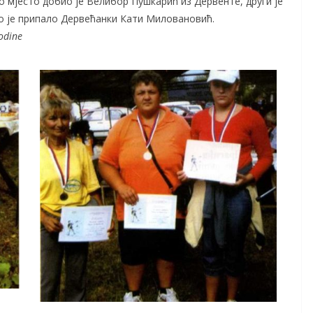
 мјесто добио је Велибор Пушкарић из Дервенте, други је
то је припало Дервећанки Кати Миловановић.
odine