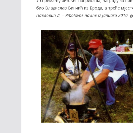
У спремању рибљег паприкаша, награду за прво
био Владислав Винчић из Брода, а треће мјес
Павловић Д. – Ribolovne novine iz januara 2010. g