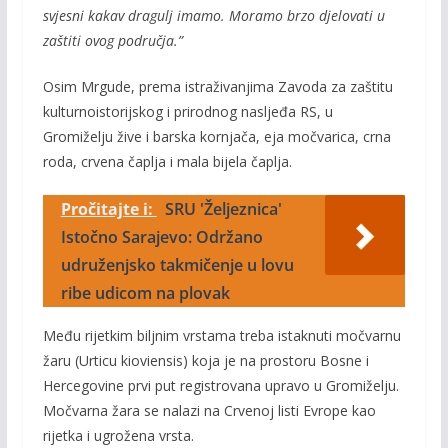
svjesni kakav dragulj imamo. Moramo brzo djelovati u
zaštiti ovog područja.”
Osim Mrgude, prema istraživanjima Zavoda za zaštitu
kulturnoistorijskog i prirodnog nasljeđa RS, u
Gromiželju žive i barska kornjača, eja močvarica, crna
roda, crvena čaplja i mala bijela čaplja.
Pročitajte i:
SRU 'Željeznica'
Istočno Sarajevo: Održano
udruženjsko takmičenje u lovu
ribe udicom na plovak
Među rijetkim biljnim vrstama treba istaknuti močvarnu
žaru (Urticu kioviensis) koja je na prostoru Bosne i
Hercegovine prvi put registrovana upravo u Gromiželju.
Močvarna žara se nalazi na Crvenoj listi Evrope kao
rijetka i ugrožena vrsta.