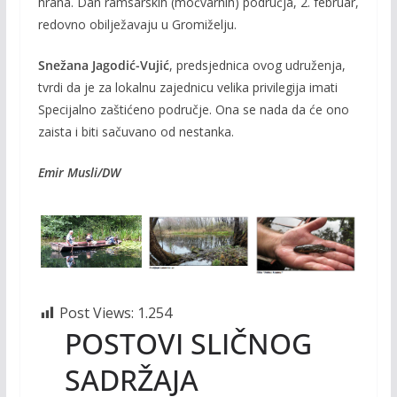
hrana. Dan ramsarskih (močvarnih) područja, 2. februar,
redovno obilježavaju u Gromiželju.
Snežana Jagodić-Vujić
, predsjednica ovog udruženja,
tvrdi da je za lokalnu zajednicu velika privilegija imati
Specijalno zaštićeno područje. Ona se nada da će ono
zaista i biti sačuvano od nestanka.
Emir Musli/DW
Post Views:
1.254
POSTOVI SLIČNOG
SADRŽAJA