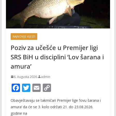
NAJNOVIJE VIJESTI
Poziv za učešće u Premijer ligi
SRS BiH u disciplini ‘Lov šarana i
amura’
6. Augusta 2026.
admin
F
T
E
C
ac
w
m
o
Obavještavaju se takmičari Premijer lige ‘lovu šarana i
e
itt
ai
p
amura’ da će se 3. kolo održati 21. do 23.08.2026.
b
er
l
y
godine na