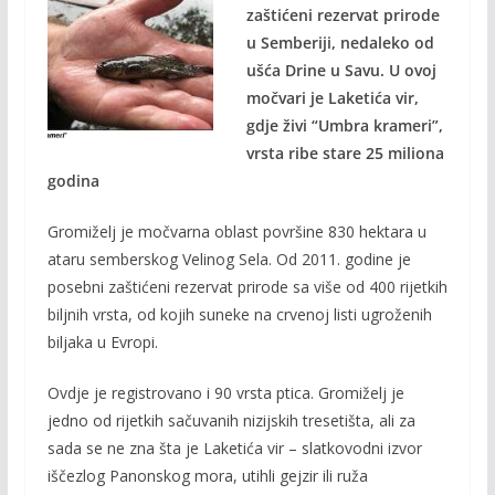
e
itt
ai
p
zaštićeni rezervat prirode
b
er
l
y
u Semberiji, nedaleko od
o
Li
ušća Drine u Savu. U ovoj
o
n
močvari je Laketića vir,
gdje živi “Umbra krameri”,
k
k
vrsta ribe stare 25 miliona
godina
Gromiželj je močvarna oblast površine 830 hektara u
ataru semberskog Velinog Sela. Od 2011. godine je
posebni zaštićeni rezervat prirode sa više od 400 rijetkih
biljnih vrsta, od kojih suneke na crvenoj listi ugroženih
biljaka u Evropi.
Ovdje je registrovano i 90 vrsta ptica. Gromiželj je
jedno od rijetkih sačuvanih nizijskih tresetišta, ali za
sada se ne zna šta je Laketića vir – slatkovodni izvor
iščezlog Panonskog mora, utihli gejzir ili ruža