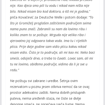
nije. Kao djeca smo pili tu vodu i nikad nam ništa nije
bilo. Nikad nisam bio kod doktora, a 60 mi je godina,”
priča Kovačević za Deutsche Welle i potom dodaje:
“To
što je Gromiželj proglašen zaštićenim područjem svima
nama puno znači. Zabranili su nam da lovimo ribu i
koliko znam to se poštuje. Mrguda nije velika riba i
vjerovatno joj odgovara takva voda. Ima tu i rijetkih
ptica. Prije dvije godine sam vidio pticu kakvu nikad
nisam vidio. Čisto je to područje, ali mi kao mi. Neko baci
smeće, odsiječe drvo, a treba to čuvati. Lovac sam, ali mi
tu ne lovimo, obiđemo područje, vidimo da li je sve u
redu.”
Ne poštuju svi zabrane i uredbe. Šetnja ovim
rezervatom u poznu jesen otkriva nemoć da se ovaj
prostor adekvatno zaštiti. Nema dobrih pristupnih
puteva, nema uređenih staza, ne čiste se divlje
deponije smeća, ne sprječava sječa šume. Nema