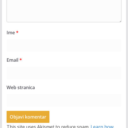
Ime
*
Email
*
Web stranica
This site uses Akismet to reduce spam.
Learn how