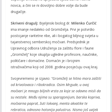
novca, a čini se ni dovoljno dobre volje da bude
drugačije.
Skriveni dragulj:
Bijeljinski biolog dr.
Milenko Ćurčić
ima imanje nedaleko od Gromiželja. Prvi je potvrdio
postojanje raritetne ribe, ali i bogatog biljnog svijeta u
tajanstvenoj semberskoj močvari. Predsjednik je
Upravnog odbora Udruženja za zaštitu flore i faune
„Gromiželj“ koje okuplja ugledne profesore, naučnike,
političare i domaćine. Domaćin je i brojnim
istraživačima koji od 2008. godina posjećuju ovaj kraj.
Svojevremeno je izjavio:
“Gromiželj se hitno mora zaštiti
od krivolovaca i ribokradica. Osim Mrgude, u ovoj
močvari je mnogo biljnih vrsta za koje se odavno misli da
su nestale. Među njima su sparagonijum, barska kopriva,
močvarna paprat, žuti lokvanj, menta akvatike te
rebratica, odnosno hotonija palustrus. Nismo još uvijek