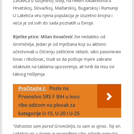
Zasavica u susjednoj Srbiji, na nekim lokalitetima u
Hrvatskoj, Slovačkoj, Mađarskoj, Bugarskoj i Rumuniji.
U Laketića viru njena populacija je izuzetno brojna i
veća je od svih do sada poznatih u Evropi.
Rijetke ptice:
Milan Kovačević
živi nedaleko od
Gromiželja. Jedan je od mještana koji su aktivno
učestvovali u čišćenju zaštićene oblasti. Iako pasionirani
lovac i ribolovac, trudi se da poštuje mjere zabrane
istaknute na tablama upozorenja, ali tvrdi da nisu svi
takvog mišljenja.
Pročitajte i:
Poziv na
Prvenstvo SRS F BiH u lovu
ribe udicom na plovak za
kategorije U-15, U-20 i U-25
“Odrastao sam pored Gromiželja, tu sam se igrao. Taj vir,
Laketića vir u kojem je pronađena riba, nikada presušio