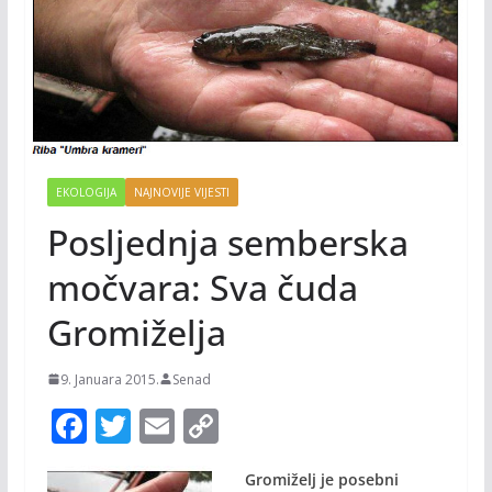
EKOLOGIJA
NAJNOVIJE VIJESTI
Posljednja semberska
močvara: Sva čuda
Gromiželja
9. Januara 2015.
Senad
F
T
E
C
ac
w
m
o
Gromiželj je posebni