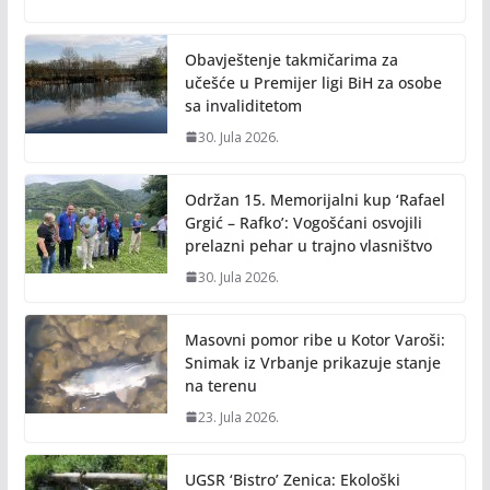
o
Li
o
n
Obavještenje takmičarima za
k
k
učešće u Premijer ligi BiH za osobe
sa invaliditetom
30. Jula 2026.
Održan 15. Memorijalni kup ‘Rafael
Grgić – Rafko’: Vogošćani osvojili
prelazni pehar u trajno vlasništvo
30. Jula 2026.
Masovni pomor ribe u Kotor Varoši:
Snimak iz Vrbanje prikazuje stanje
na terenu
23. Jula 2026.
UGSR ‘Bistro’ Zenica: Ekološki