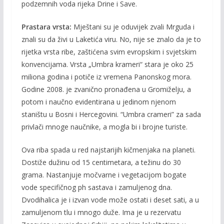
podzemnih voda rijeka Drine i Save.
Prastara vrsta:
Mještani su je oduvijek zvali Mrguda i
znali su da živi u Laketića viru. No, nije se znalo da je to
rijetka vrsta ribe, zaštićena svim evropskim i svjetskim
konvencijama. Vrsta „Umbra krameri“ stara je oko 25
miliona godina i potiče iz vremena Panonskog mora.
Godine 2008. je zvanično pronađena u Gromiželju, a
potom i naučno evidentirana u jedinom njenom
staništu u Bosni i Hercegovini. “Umbra crameri” za sada
privlači mnoge naučnike, a mogla bi i brojne turiste.
Ova riba spada u red najstarijih kičmenjaka na planeti.
Dostiže dužinu od 15 centimetara, a težinu do 30
grama. Nastanjuje močvarne i vegetacijom bogate
vode specifičnog ph sastava i zamuljenog dna.
Dvodihalica je i izvan vode može ostati i deset sati, a u
zamuljenom tlu i mnogo duže. Ima je u rezervatu