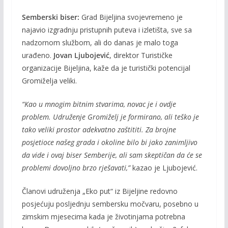
Semberski biser:
Grad Bijeljina svojevremeno je
najavio izgradnju pristupnih puteva i izletišta, sve sa
nadzornom službom, ali do danas je malo toga
urađeno.
Jovan Ljubojević
, direktor Turističke
organizacije Bijeljina, kaže da je turistički potencijal
Gromiželja veliki.
“Kao u mnogim bitnim stvarima, novac je i ovdje
problem. Udruženje Gromiželj je formirano, ali teško je
tako veliki prostor adekvatno zaštititi. Za brojne
posjetioce našeg grada i okoline bilo bi jako zanimljivo
da vide i ovaj biser Semberije, ali sam skeptičan da će se
problemi dovoljno brzo rješavati,”
kazao je Ljubojević.
Članovi udruženja „Eko put“ iz Bijeljine redovno
posjećuju posljednju sembersku močvaru, posebno u
zimskim mjesecima kada je životinjama potrebna