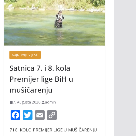
NAJNOVIJE VIJESTI
Satnica 7. i 8. kola
Premijer lige BiH u
mušičarenju
7. Augusta 2026.
admin
F
T
E
C
ac
w
m
o
7 i 8. KOLO PREMIJER LIGE U MUŠIČARENJU
e
itt
ai
p