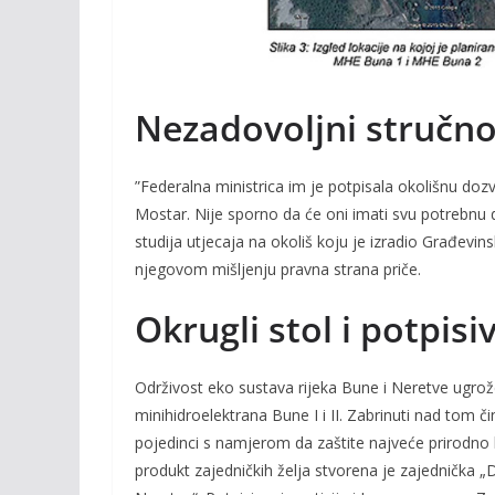
Nezadovoljni stručn
”Federalna ministrica im je potpisala okolišnu dozv
Mostar. Nije sporno da će oni imati svu potrebnu 
studija utjecaja na okoliš koju je izradio Građevins
njegovom mišljenju pravna strana priče.
Okrugli stol i potpisi
Održivost eko sustava rijeka Bune i Neretve ugro
minihidroelektrana Bune I i II. Zabrinuti nad tom č
pojedinci s namjerom da zaštite najveće prirodno 
produkt zajedničkih želja stvorena je zajednička „De