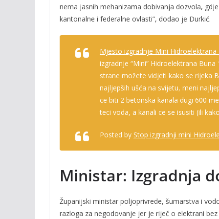
nema jasnih mehanizama dobivanja dozvola, gdje se
kantonalne i federalne ovlasti”, dodao je Durkić.
Mjesto izgradnje Mini Hidroelektrana
izgradnje “Mini” Hidroelektrana Buna 
strane možete vidjeti kako se rijeka 
najljepših ušća na svijetu, meni najlj
ce biti 2 betonska kanala dugi 600 met
teci voda, a kanali ce se isusiti (ili k
Posted by
Stop izgradnji mini Hidroe
Ministar: Izgradnja do
Županijski ministar poljoprivrede, šumarstva i vod
razloga za negodovanje jer je riječ o elektrani bez