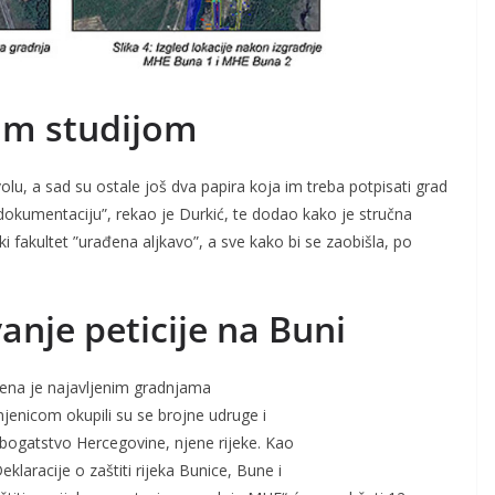
om studijom
olu, a sad su ostale još dva papira koja im treba potpisati grad
dokumentaciju”, rekao je Durkić, te dodao kako je stručna
ki fakultet ”urađena aljkavo”, a sve kako bi se zaobišla, po
vanje peticije na Buni
žena je najavljenim gradnjama
injenicom okupili su se brojne udruge i
bogatstvo Hercegovine, njene rijeke. Kao
klaracije o zaštiti rijeka Bunice, Bune i