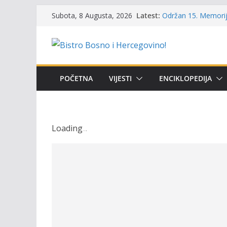
Skip
Latest:
Održan 15. Memorija
Subota, 8 Augusta, 2026
to
osvojili prelazni pe
Masovni pomor ribe 
content
prikazuje stanje na
Satnica 7. i 8. kola
Poziv za učešće u Pr
i amura’
POČETNA
VIJESTI
ENCIKLOPEDIJA
Obavještenje takmič
osobe sa invalidite
Loading
.
.
.