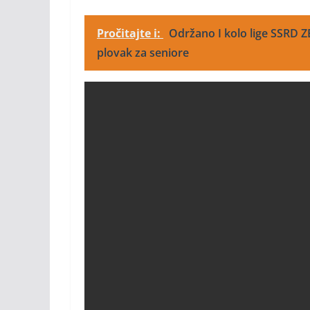
Pročitajte i:
Održano I kolo lige SSRD 
plovak za seniore