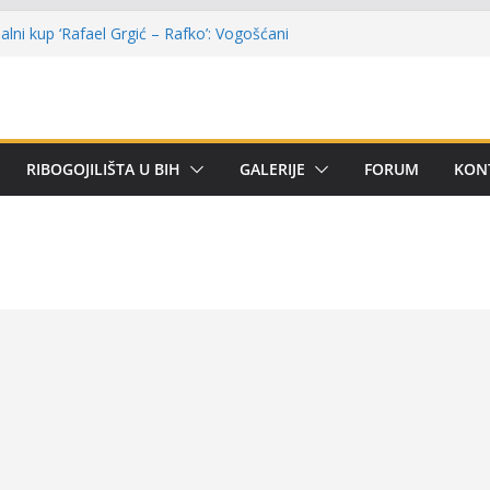
lni kup ‘Rafael Grgić – Rafko’: Vogošćani
har u trajno vlasništvo
u Kotor Varoši: Snimak iz Vrbanje
 terenu
 Premijer lige BiH u mušičarenju
emijer ligi SRS BiH u disciplini ‘Lov šarana
RIBOGOJILIŠTA U BIH
GALERIJE
FORUM
KON
arima za učešće u Premijer ligi BiH za
tom