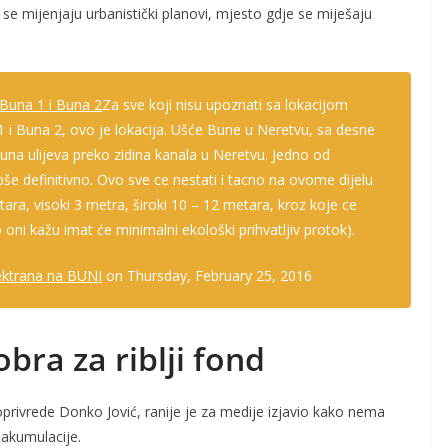
 mijenjaju urbanistički planovi, mjesto gdje se miješaju
 Buna 1 i Buna 2
Za sve koji nisu upoznati sa lokacijom
1 i Buna 2, ovo je lokacija. Ušće Bune u Neretvu, sa desne
Buna ulijeva preko zidina kanala u Neretvu. Jedno od
epše definitivno. Ovo sve ce nestati i tacno na ovome dijelu
ara, visoki 3 metra, široki 10 – 12 metara, kroz koje ce
ako oni kažu imat će minimalni ekološki prihvatljiv protok).
lektrana na BUNI
on Thursday, February 25, 2016
bra za riblji fond
oprivrede Donko Jović, ranije je za medije izjavio kako nema
 akumulacije.