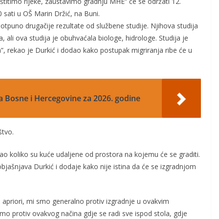
aštitimo rijeke, zaustavimo gradnju MHE“ će se održati 12.
sati u OŠ Marin Držić, na Buni.
potpuno drugačije rezultate od službene studije. Njihova studija
 ali ova studija je obuhvaćala biologe, hidrologe. Studija je
”, rekao je Durkić i dodao kako postupak migriranja ribe će u
a Bosne i Hercegovine za 2026. godine
štvo.
ljao koliko su kuće udaljene od prostora na kojemu će se graditi.
 objašnjava Durkić i dodaje kako nije istina da će se izgradnjom
a apriori, mi smo generalno protiv izgradnje u ovakvim
smo protiv ovakvog načina gdje se radi sve ispod stola, gdje