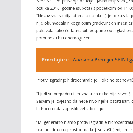
Neretve“. Potpisivanje peticije i Javna rasprava „Z
ožujka 2016. godine (subota) s početkom od 11,00 
”Nezavisna studija utjecaja na okoliš je pokazala 
nije obuhvaćala nikoga osim građevinskih inženjera,
pokazala kako će fauna biti potpuno obezglavljena
potpunosti biti onemogućen.
Pročitajte i:
Završena Premijer SPIN lig
Protiv izgradnje hidrocentrala je i lokalno stanovni
”Ljudi su prepadnuti jer znaju da nitko nije razmiš
Sasvim je izvjesno da neće nivo rijeke ostati isti”,
hidrocentrala zaposliti veliki broj ljudi.
”Mi generalno nismo protiv izgradnje hidrocentral
okolnostima na prostorima koji su zaštićeni, i mi 