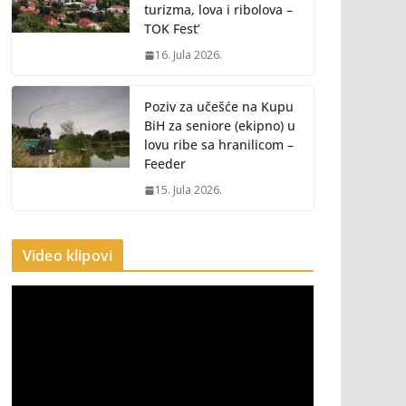
turizma, lova i ribolova –
TOK Fest’
16. Jula 2026.
Poziv za učešće na Kupu
BiH za seniore (ekipno) u
lovu ribe sa hranilicom –
Feeder
15. Jula 2026.
Video klipovi