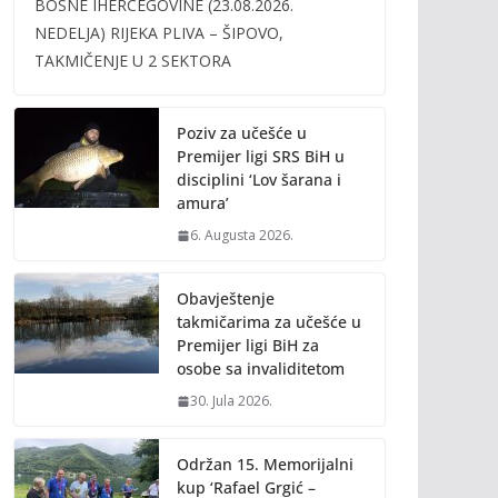
BOSNE IHERCEGOVINE (23.08.2026.
b
er
l
y
NEDELJA) RIJEKA PLIVA – ŠIPOVO,
o
Li
TAKMIČENJE U 2 SEKTORA
o
n
k
k
Poziv za učešće u
Premijer ligi SRS BiH u
disciplini ‘Lov šarana i
amura’
6. Augusta 2026.
Obavještenje
takmičarima za učešće u
Premijer ligi BiH za
osobe sa invaliditetom
30. Jula 2026.
Održan 15. Memorijalni
kup ‘Rafael Grgić –