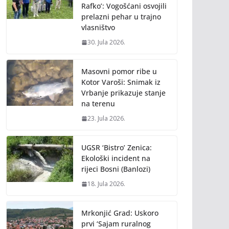
Rafko’: Vogošćani osvojili
prelazni pehar u trajno
vlasništvo
30. Jula 2026.
Masovni pomor ribe u
Kotor Varoši: Snimak iz
Vrbanje prikazuje stanje
na terenu
23. Jula 2026.
UGSR ‘Bistro’ Zenica:
Ekološki incident na
rijeci Bosni (Banlozi)
18. Jula 2026.
Mrkonjić Grad: Uskoro
prvi ‘Sajam ruralnog