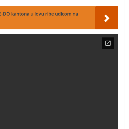
ZE-DO kantona u lovu ribe udicom na