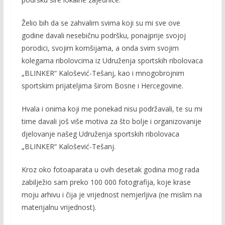
Želio bih da se zahvalim svima koji su mi sve ove
godine davali nesebičnu podršku, ponajprije svojoj
porodici, svojim komšijama, a onda svim svojim
kolegama ribolovcima iz Udruženja sportskih ribolovaca
„BLINKER“ Kalošević-Tešanj, kao i mnogobrojnim
sportskim prijateljima širom Bosne i Hercegovine.
Hvala i onima koji me ponekad nisu podržavali, te su mi
time davali još više motiva za što bolje i organizovanije
djelovanje našeg Udruženja sportskih ribolovaca
„BLINKER“ Kalošević-Tešanj.
Kroz oko fotoaparata u ovih desetak godina mog rada
zabilježio sam preko 100 000 fotografija, koje krase
moju arhivu i čija je vrijednost nemjerljiva (ne mislim na
materijalnu vrijednost).