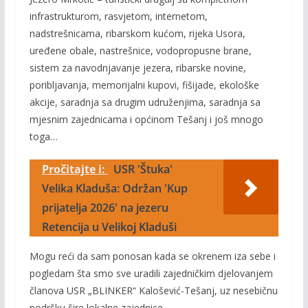
infrastrukturom, rasvjetom, internetom,
nadstrešnicama, ribarskom kućom, rijeka Usora,
uređene obale, nastrešnice, vodopropusne brane,
sistem za navodnjavanje jezera, ribarske novine,
poribljavanja, memorijalni kupovi, fišijade, ekološke
akcije, saradnja sa drugim udruženjima, saradnja sa
mjesnim zajednicama i općinom Tešanj i još mnogo
toga…
Pročitajte i:
USR 'Štuka'
Velika Kladuša: Održan 'Kup
prijatelja 2026' na jezeru
Retencija u Velikoj Kladuši
Mogu reći da sam ponosan kada se okrenem iza sebe i
pogledam šta smo sve uradili zajedničkim djelovanjem
članova USR „BLINKER“ Kalošević-Tešanj, uz nesebičnu
podršku šire lokalne zajednice.