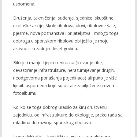
uspomena.
Druženja, takmičenja, suđenja, sjednice, skupštine,
ekološke akcije, škole ribolova, ulovi, ribolovne šale,
pjesme, nova poznanstva i prijateljstva i mnogo toga
dobroga u sportskom ribolovu obilježilo je moju
aktivnost u zadnjih deset godina.
Bilo je i manje lijepih trenutaka (trovanje ribe,
devastiranje infrastrukture, nerazumijevanje drugih,
neodgovorna ponašanja pojedinaca) ali puno je više
lijepih uspomena koje su ostale zabilježene u ovom
fotoalbumu.
Koliko se toga dobrog uradilo za širu društvenu
zajednicu, od infrastrukture do ekologije, preko rada sa
mladima do razvoja sportskog ribolova.
Jezero Mrkotić – turistički dragulj sa kompletnom