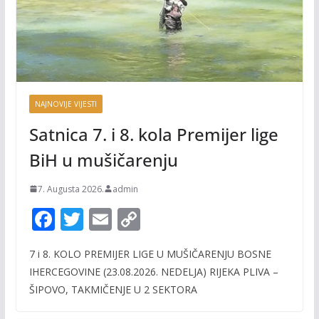
NAJNOVIJE VIJESTI
Satnica 7. i 8. kola Premijer lige
BiH u mušičarenju
7. Augusta 2026.
admin
F
T
E
C
ac
w
m
o
7 i 8. KOLO PREMIJER LIGE U MUŠIČARENJU BOSNE
e
itt
ai
p
IHERCEGOVINE (23.08.2026. NEDELJA) RIJEKA PLIVA –
b
er
l
y
ŠIPOVO, TAKMIČENJE U 2 SEKTORA
o
Li