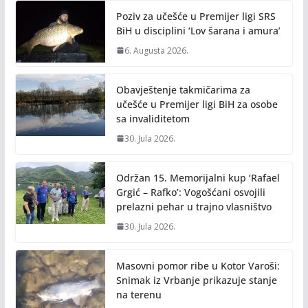
o
n
Poziv za učešće u Premijer ligi SRS
k
k
BiH u disciplini ‘Lov šarana i amura’
6. Augusta 2026.
Obavještenje takmičarima za
učešće u Premijer ligi BiH za osobe
sa invaliditetom
30. Jula 2026.
Održan 15. Memorijalni kup ‘Rafael
Grgić – Rafko’: Vogošćani osvojili
prelazni pehar u trajno vlasništvo
30. Jula 2026.
Masovni pomor ribe u Kotor Varoši:
Snimak iz Vrbanje prikazuje stanje
na terenu