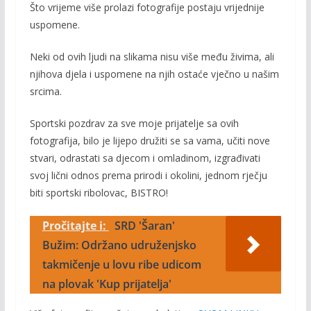
Što vrijeme više prolazi fotografije postaju vrijednije
uspomene.
Neki od ovih ljudi na slikama nisu više među živima, ali
njihova djela i uspomene na njih ostaće vječno u našim
srcima.
Sportski pozdrav za sve moje prijatelje sa ovih
fotografija, bilo je lijepo družiti se sa vama, učiti nove
stvari, odrastati sa djecom i omladinom, izgrađivati
svoj lični odnos prema prirodi i okolini, jednom rječju
biti sportski ribolovac, BISTRO!
Pročitajte i:
SRD 'Šaran'
Bužim: Održano udruženjsko
takmičenje u lovu ribe udicom
na plovak 'Kup prijatelja'