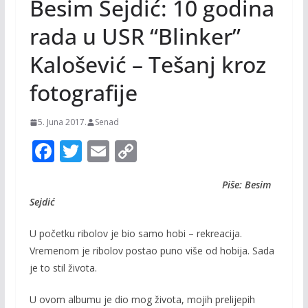
Besim Sejdić: 10 godina
rada u USR “Blinker”
Kalošević – Tešanj kroz
fotografije
5. Juna 2017.
Senad
F
T
E
C
ac
w
m
o
Piše: Besim
e
itt
ai
p
Sejdić
b
er
l
y
o
Li
U početku ribolov je bio samo hobi – rekreacija.
Vremenom je ribolov postao puno više od hobija.
Sada
o
n
je to stil života.
k
k
U ovom albumu je dio mog života, mojih prelijepih