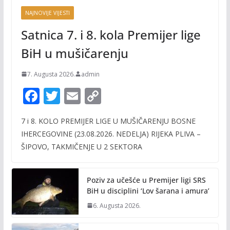
NAJNOVIJE VIJESTI
Satnica 7. i 8. kola Premijer lige
BiH u mušičarenju
7. Augusta 2026.
admin
F
T
E
C
ac
w
m
o
7 i 8. KOLO PREMIJER LIGE U MUŠIČARENJU BOSNE
e
itt
ai
p
IHERCEGOVINE (23.08.2026. NEDELJA) RIJEKA PLIVA –
b
er
l
y
ŠIPOVO, TAKMIČENJE U 2 SEKTORA
o
Li
o
n
Poziv za učešće u Premijer ligi SRS
k
k
BiH u disciplini ‘Lov šarana i amura’
6. Augusta 2026.