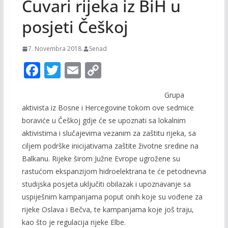
Čuvari rijeka iz BiH u
posjeti Češkoj
7. Novembra 2018.
Senad
F
T
E
C
ac
w
m
o
Grupa
e
itt
ai
p
aktivista iz Bosne i Hercegovine tokom ove sedmice
b
er
l
y
boraviće u Češkoj gdje će se upoznati sa lokalnim
o
Li
aktivistima i slučajevima vezanim za zaštitu rijeka, sa
o
n
ciljem podrške inicijativama zaštite životne sredine na
Balkanu. Rijeke širom Južne Evrope ugrožene su
k
k
rastućom ekspanzijom hidroelektrana te će petodnevna
studijska posjeta uključiti obilazak i upoznavanje sa
uspiješnim kampanjama poput onih koje su vođene za
rijeke Oslava i Bečva, te kampanjama koje još traju,
kao što je regulacija rijeke Elbe.