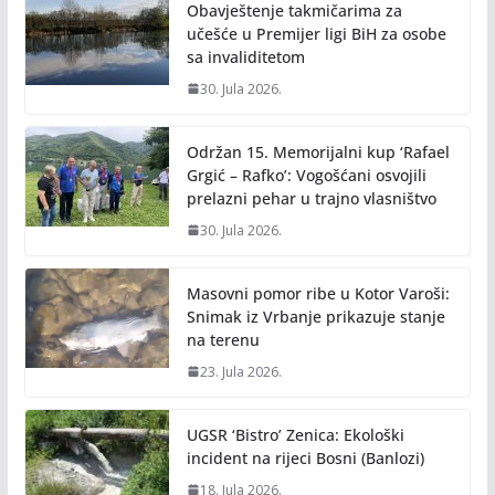
Obavještenje takmičarima za
učešće u Premijer ligi BiH za osobe
sa invaliditetom
30. Jula 2026.
Održan 15. Memorijalni kup ‘Rafael
Grgić – Rafko’: Vogošćani osvojili
prelazni pehar u trajno vlasništvo
30. Jula 2026.
Masovni pomor ribe u Kotor Varoši:
Snimak iz Vrbanje prikazuje stanje
na terenu
23. Jula 2026.
UGSR ‘Bistro’ Zenica: Ekološki
incident na rijeci Bosni (Banlozi)
18. Jula 2026.