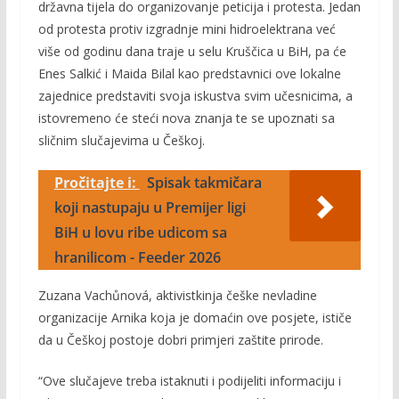
državna tijela do organizovanje peticija i protesta. Jedan
od protesta protiv izgradnje mini hidroelektrana već
više od godinu dana traje u selu Kruščica u BiH, pa će
Enes Salkić i Maida Bilal kao predstavnici ove lokalne
zajednice predstaviti svoja iskustva svim učesnicima, a
istovremeno će steći nova znanja te se upoznati sa
sličnim slučajevima u Češkoj.
Pročitajte i:
Spisak takmičara
koji nastupaju u Premijer ligi
BiH u lovu ribe udicom sa
hranilicom - Feeder 2026
Zuzana Vachůnová, aktivistkinja češke nevladine
organizacije Arnika koja je domaćin ove posjete, ističe
da u Češkoj postoje dobri primjeri zaštite prirode.
“Ove slučajeve treba istaknuti i podijeliti informaciju i