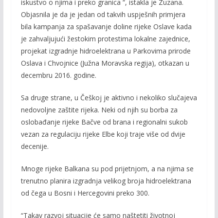
iskustvo o njima i preko granica “, istakla je Zuzana.
Objasnila je da je jedan od takvih uspješnih primjera
bila kampanja za spašavanje doline rijeke Oslave kada
je zahvaljujući žestokim protestima lokalne zajednice,
projekat izgradnje hidroelektrana u Parkovima prirode
Oslava i Chvojnice (Južna Moravska regija), otkazan u
decembru 2016. godine.
Sa druge strane, u Češkoj je aktivno i nekoliko slučajeva
nedovoljne zaštite rijeka. Neki od njih su borba za
oslobađanje rijeke Bačve od brana i regionalni sukob
vezan za regulaciju rijeke Elbe koji traje više od dvije
decenije.
Mnoge rijeke Balkana su pod prijetnjom, a na njima se
trenutno planira izgradnja velikog broja hidroelektrana
od čega u Bosni i Hercegovini preko 300.
“Takav razvoj situacije će samo naštetiti životnoj