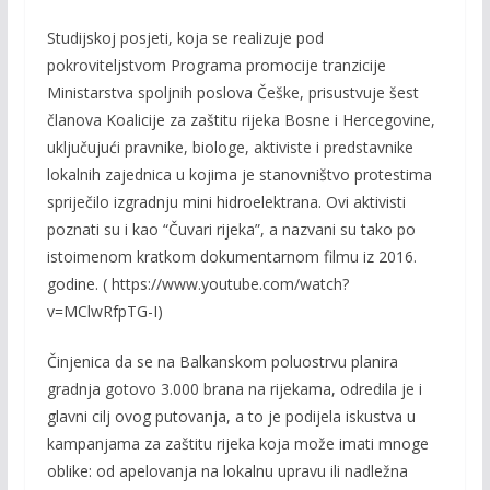
Studijskoj posjeti, koja se realizuje pod
pokroviteljstvom Programa promocije tranzicije
Ministarstva spoljnih poslova Češke, prisustvuje šest
članova Koalicije za zaštitu rijeka Bosne i Hercegovine,
uključujući pravnike, biologe, aktiviste i predstavnike
lokalnih zajednica u kojima je stanovništvo protestima
spriječilo izgradnju mini hidroelektrana. Ovi aktivisti
poznati su i kao “Čuvari rijeka”, a nazvani su tako po
istoimenom kratkom dokumentarnom filmu iz 2016.
godine. ( https://www.youtube.com/watch?
v=MClwRfpTG-I)
Činjenica da se na Balkanskom poluostrvu planira
gradnja gotovo 3.000 brana na rijekama, odredila je i
glavni cilj ovog putovanja, a to je podijela iskustva u
kampanjama za zaštitu rijeka koja može imati mnoge
oblike: od apelovanja na lokalnu upravu ili nadležna