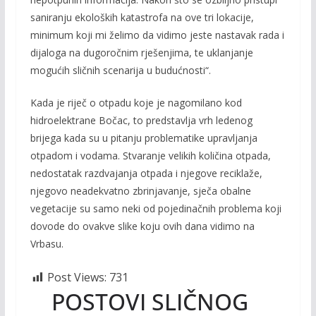
saniranju ekoloških katastrofa na ove tri lokacije,
minimum koji mi želimo da vidimo jeste nastavak rada i
dijaloga na dugoročnim rješenjima, te uklanjanje
mogućih
sličnih scenarija u budućnosti“.
Kada je riječ o otpadu koje je nagomilano kod
hidroelektrane Bočac,
to predstavlja vrh ledenog
brijega kada su u pitanju problematike upravljanja
otpadom i vodama. Stvaranje velikih količina otpada,
nedostatak razdvajanja otpada i njegove reciklaže,
njegovo neadekvatno zbrinjavanje, sječa obalne
vegetacije su samo neki od pojedinačnih problema koji
dovode do ovak
ve slike koju ovih dana vidimo na
Vrbasu.
Post Views:
731
POSTOVI SLIČNOG