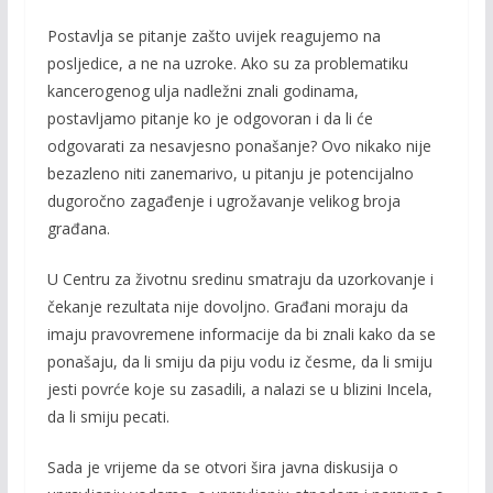
k
k
Postavlja se pitanje zašto uvijek reagujemo na
posljedice, a ne na uzrok
e. Ako su za problematiku
kancerogenog ulja nadležni znali godinama,
postavljamo pitanje ko je odgovoran i da li će
odgovarati za
nesavjesno ponašanje?
Ovo nikako nije
bezazleno niti zanemarivo, u pitanju je potencijalno
dugoročno zagađenje i ugrožavanje velikog broja
građana.
U Centru za životnu sredinu smatraju
da uzorkovanje i
čekanje rezultata nije dovoljno. Građani moraju da
imaju pravovremene informacije
da bi znali kako da se
ponašaju, da li smiju da piju vodu iz česme, da li smiju
jesti povrće koje su zasadili,
a nalazi se u blizini Incela,
da li smiju pecati
.
Sada je vrijeme da se otvori šira javna diskusija o