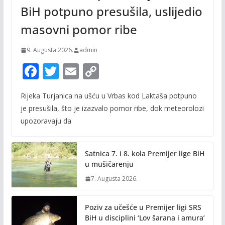
BiH potpuno presušila, uslijedio
masovni pomor ribe
9. Augusta 2026.
admin
F
T
E
C
ac
w
m
o
Rijeka Turjanica na ušću u Vrbas kod Laktaša potpuno
e
itt
ai
p
je presušila, što je izazvalo pomor ribe, dok meteorolozi
b
er
l
y
upozoravaju da
o
Li
o
n
Satnica 7. i 8. kola Premijer lige BiH
k
k
u mušičarenju
7. Augusta 2026.
Poziv za učešće u Premijer ligi SRS
BiH u disciplini ‘Lov šarana i amura’