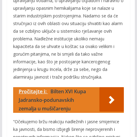
upravljanju vodama, o upravljanju otpadom i naravno o
upravljanju opasnim hemikalijama koje se nalaze u
star
im industrijskim postrojenjima.
Nadamo se da će
stručnjaci iz ovih oblasti ovu situaciju shvatiti kao alarm
da se ozbiljno uključe u sistemsko rješavanje ovih
problema. Nadležne institucije ukoliko nemaju
kapaciteta da se uhvate u koštac sa ovako velikim i
gorućim pitanjima, ne bi smjeli da tako važne
informacije, kao što je postojanje kancerogenog
jedinjenja u krugu Incela, drže za sebe, nego da
alarmiraju javnost i traže
podršku stručnjaka.
Pročitajte i:
Bilten XVI Kupa
Jadransko-podunavskih
zemalja u mušičarenju
“Očekujemo bržu reakciju nadležnih i
jasne smijernice
ka javnosti, da bismo izbjegli širenje neprovjerenih i
nepotpunih informacija.
Nakon što se ozbiljno pristupi