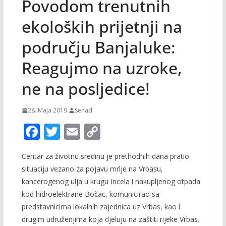
Povodom trenutnih
ekoloških prijetnji na
području Banjaluke:
Reagujmo na uzroke,
ne na posljedice!
28. Maja 2019.
Senad
F
T
E
C
ac
w
m
o
Centar za životnu sredinu je prethodnih dana pratio
e
itt
ai
p
situaciju vezano za pojavu mrlje na Vrbasu,
b
er
l
y
kancerogenog ulja u krugu Incela i
nakupljenog otp
ada
o
Li
kod hidroelektrane Bočac, komunicirao sa
o
n
predstavnicima
lokalnih zajednica uz Vrbas, kao i
drugim udruženjima koja djeluju na zaštiti rijeke Vrbas.