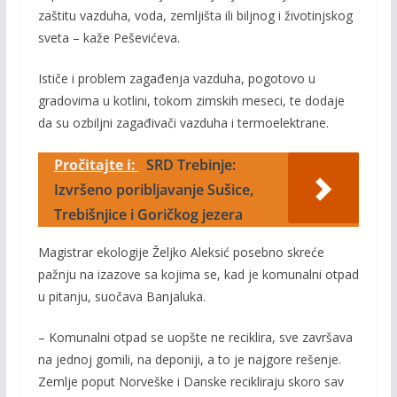
zaštitu vazduha, voda, zemljišta ili biljnog i životinjskog
sveta – kaže Peševićeva.
Ističe i problem zagađenja vazduha, pogotovo u
gradovima u kotlini, tokom zimskih meseci, te dodaje
da su ozbiljni zagađivači vazduha i termoelektrane.
Pročitajte i:
SRD Trebinje:
Izvršeno poribljavanje Sušice,
Trebišnjice i Goričkog jezera
Magistrar ekologije Željko Aleksić posebno skreće
pažnju na izazove sa kojima se, kad je komunalni otpad
u pitanju, suočava Banjaluka.
– Komunalni otpad se uopšte ne reciklira, sve završava
na jednoj gomili, na deponiji, a to je najgore rešenje.
Zemlje poput Norveške i Danske recikliraju skoro sav