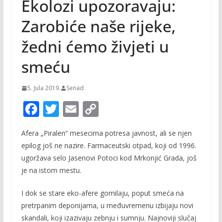
Ekolozi upozoravaju:
Zarobiće naše rijeke,
žedni ćemo živjeti u
smeću
5. Jula 2019.
Senad
F
T
E
C
ac
w
m
o
Afera „Piralen“ mesecima potresa javnost, ali se njen
e
itt
ai
p
epilog još ne nazire. Farmaceutski otpad, koji od 1996.
b
er
l
y
ugoržava selo Jasenovi Potoci kod Mrkonjić Grada, još
o
Li
je na istom mestu.
o
n
I dok se stare eko-afere gomilaju, poput smeća na
k
k
pretrpanim deponijama, u međuvremenu izbijaju novi
skandali, koji izazivaju zebnju i sumnju. Najnoviji slučaj