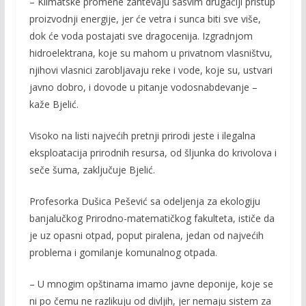
– Klimatske promene zahtevaju sasvim drugačiji pristup
proizvodnji energije, jer će vetra i sunca biti sve više,
dok će voda postajati sve dragocenija. Izgradnjom
hidroelektrana, koje su mahom u privatnom vlasništvu,
njihovi vlasnici zarobljavaju reke i vode, koje su, ustvari
javno dobro, i dovode u pitanje vodosnabdevanje –
kaže Bjelić.
Visoko na listi najvećih pretnji prirodi jeste i ilegalna
eksploatacija prirodnih resursa, od šljunka do krivolova i
seče šuma, zaključuje Bjelić.
Profesorka Dušica Pešević sa odeljenja za ekologiju
banjalučkog Prirodno-matematičkog fakulteta, ističe da
je uz opasni otpad, poput piralena, jedan od najvećih
problema i gomilanje komunalnog otpada.
– U mnogim opštinama imamo javne deponije, koje se
ni po čemu ne razlikuju od divljih, jer nemaju sistem za