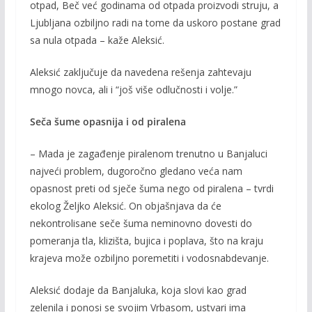
otpad, Beč već godinama od otpada proizvodi struju, a
Ljubljana ozbiljno radi na tome da uskoro postane grad
sa nula otpada – kaže Aleksić.
Aleksić zaključuje da navedena rešenja zahtevaju
mnogo novca, ali i “još više odlučnosti i volje.”
Seča šume opasnija i od piralena
– Mada je zagađenje piralenom trenutno u Banjaluci
najveći problem, dugoročno gledano veća nam
opasnost preti od sječe šuma nego od piralena – tvrdi
ekolog Željko Aleksić. On objašnjava da će
nekontrolisane seče šuma neminovno dovesti do
pomeranja tla, klizišta, bujica i poplava, što na kraju
krajeva može ozbiljno poremetiti i vodosnabdevanje.
Aleksić dodaje da Banjaluka, koja slovi kao grad
zelenila i ponosi se svojim Vrbasom, ustvari ima