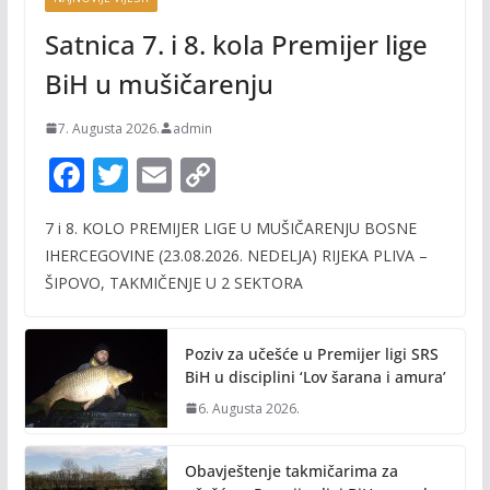
Satnica 7. i 8. kola Premijer lige
BiH u mušičarenju
7. Augusta 2026.
admin
F
T
E
C
ac
w
m
o
7 i 8. KOLO PREMIJER LIGE U MUŠIČARENJU BOSNE
e
itt
ai
p
IHERCEGOVINE (23.08.2026. NEDELJA) RIJEKA PLIVA –
b
er
l
y
ŠIPOVO, TAKMIČENJE U 2 SEKTORA
o
Li
o
n
Poziv za učešće u Premijer ligi SRS
k
k
BiH u disciplini ‘Lov šarana i amura’
6. Augusta 2026.
Obavještenje takmičarima za