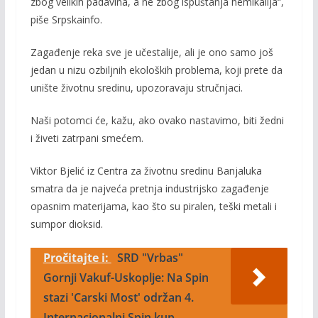
zbog velikih padavina, a ne zbog ispuštanja hemikalija“,
piše Srpskainfo.
Zagađenje reka sve je učestalije, ali je ono samo još
jedan u nizu ozbiljnih ekoloških problema, koji prete da
unište životnu sredinu, upozoravaju stručnjaci.
Naši potomci će, kažu, ako ovako nastavimo, biti žedni
i živeti zatrpani smećem.
Viktor Bjelić iz Centra za životnu sredinu Banjaluka
smatra da je najveća pretnja industrijsko zagađenje
opasnim materijama, kao što su piralen, teški metali i
sumpor dioksid.
Pročitajte i:
SRD "Vrbas"
Gornji Vakuf-Uskoplje: Na Spin
stazi 'Carski Most' održan 4.
Internacionalni Spin kup