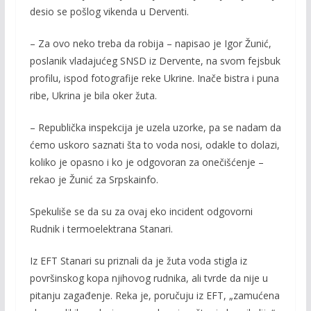
desio se pošlog vikenda u Derventi.
– Za ovo neko treba da robija – napisao je Igor Žunić,
poslanik vladajućeg SNSD iz Dervente, na svom fejsbuk
profilu, ispod fotografije reke Ukrine. Inače bistra i puna
ribe, Ukrina je bila oker žuta.
– Republička inspekcija je uzela uzorke, pa se nadam da
ćemo uskoro saznati šta to voda nosi, odakle to dolazi,
koliko je opasno i ko je odgovoran za onečišćenje –
rekao je Žunić za Srpskainfo.
Spekuliše se da su za ovaj eko incident odgovorni
Rudnik i termoelektrana Stanari.
Iz EFT Stanari su priznali da je žuta voda stigla iz
površinskog kopa njihovog rudnika, ali tvrde da nije u
pitanju zagađenje. Reka je, poručuju iz EFT, „zamućena