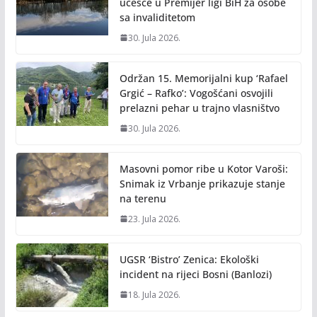
učešće u Premijer ligi BiH za osobe
sa invaliditetom
30. Jula 2026.
Održan 15. Memorijalni kup ‘Rafael
Grgić – Rafko’: Vogošćani osvojili
prelazni pehar u trajno vlasništvo
30. Jula 2026.
Masovni pomor ribe u Kotor Varoši:
Snimak iz Vrbanje prikazuje stanje
na terenu
23. Jula 2026.
UGSR ‘Bistro’ Zenica: Ekološki
incident na rijeci Bosni (Banlozi)
18. Jula 2026.