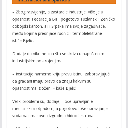
– Zbog razvijenije, a zastarele industrije, više je u
opasnosti Federacija BiH, pogotovo Tuzlanski i Zeničko
dobojski kanton, ali i Srpska ima svoje zagađivače,
među kojima prednjače rudnici i termolelektrane –
ističe Bjelić.
Dodaje da niko ne zna šta se skriva u napuštenim
industrijskim postrojenjima.
– Institucije namerno kriju pravu istinu, zaboravljajući
da građani imaju pravo da znaju kakvim su
opasnostima izloženi – kaže Bjelić.
Veliki problemi su, dodaje, i loše upravljanje
medicinskim otpadom, a pogotovo loše upravljanje
vodama i masovna izgradnja hidroelektrana.