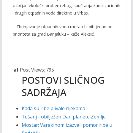
ozbiljan ekološki probem zbog ispuštanja kanalizacionih
i drugih otpadnih voda direktno u Vrbas.
– Zbrinjavanje otpadnih voda morao bi biti jedan od
prioriteta za grad Banjaluku – kaže Aleksić.
Post Views:
795
POSTOVI SLIČNOG
SADRŽAJA
Kada su ribe plivale rijekama
Tešanj - obilježen Dan planete Zemlje
Mostar: Varakinom izazvali pomor ribe u