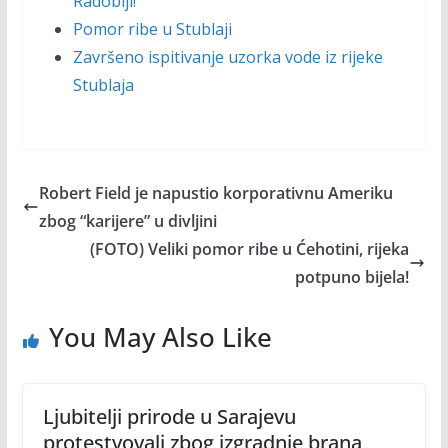
Radoblji!
Pomor ribe u Stublaji
Završeno ispitivanje uzorka vode iz rijeke
Stublaja
Robert Field je napustio korporativnu Ameriku
zbog “karijere” u divljini
(FOTO) Veliki pomor ribe u Ćehotini, rijeka
potpuno bijela!
You May Also Like
Ljubitelji prirode u Sarajevu
protestvovali zbog izgradnje brana