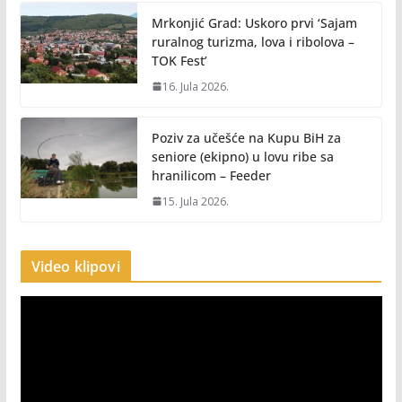
Mrkonjić Grad: Uskoro prvi ‘Sajam
ruralnog turizma, lova i ribolova –
TOK Fest’
16. Jula 2026.
Poziv za učešće na Kupu BiH za
seniore (ekipno) u lovu ribe sa
hranilicom – Feeder
15. Jula 2026.
Video klipovi