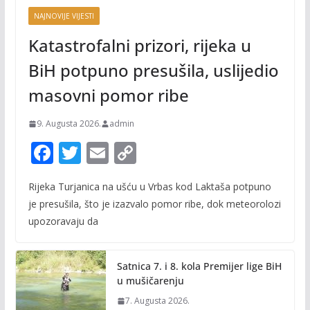
NAJNOVIJE VIJESTI
Katastrofalni prizori, rijeka u
BiH potpuno presušila, uslijedio
masovni pomor ribe
9. Augusta 2026.
admin
F
T
E
C
ac
w
m
o
Rijeka Turjanica na ušću u Vrbas kod Laktaša potpuno
e
itt
ai
p
je presušila, što je izazvalo pomor ribe, dok meteorolozi
b
er
l
y
upozoravaju da
o
Li
o
n
Satnica 7. i 8. kola Premijer lige BiH
k
k
u mušičarenju
7. Augusta 2026.