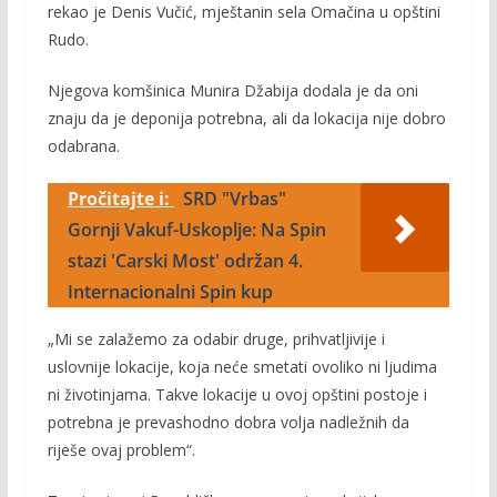
rekao je Denis Vučić, mještanin sela Omačina u opštini
Rudo.
Njegova komšinica Munira Džabija dodala je da oni
znaju da je deponija potrebna, ali da lokacija nije dobro
odabrana.
Pročitajte i:
SRD "Vrbas"
Gornji Vakuf-Uskoplje: Na Spin
stazi 'Carski Most' održan 4.
Internacionalni Spin kup
„Mi se zalažemo za odabir druge, prihvatljivije i
uslovnije lokacije, koja neće smetati ovoliko ni ljudima
ni životinjama. Takve lokacije u ovoj opštini postoje i
potrebna je prevashodno dobra volja nadležnih da
riješe ovaj problem“.