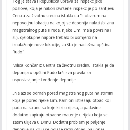
Tog je stava i Republička uprava za inspekcijske
poslove, koja je nakon izvršene inspekcije po zahtjevu
Centra za životnu sredinu istakla da “s obzirom na
nepovoljnu lokaciju na kojoj se deponija nalazi (blizina
magistralnog puta II reda, rijeke Lim, mala površina i
sl.), cjelokupne napore trebalo bi usmjeriti na
iznalaženje nove lokacije, za šta je nadležna opština
Rudo“.
Milica Končar iz Centra za životnu sredinu istakla je da
deponija u opštini Rudo krši sva pravila za
uspostavljanje i vođenje deponije.
„Nalazi se odmah pored magistralnog puta na strmini
koja je pored rijeke Lim. Kamioni istresaju otpad koji
pada na stranu sa koje klizi u rijeku, a padavine
dodatno sapiraju otpadne materije u rijeku koja se
zatim ulijeva u Drinu. Dodatni problem je paljenje
deponije na koju se odlaže razni otpad, pa i onaj