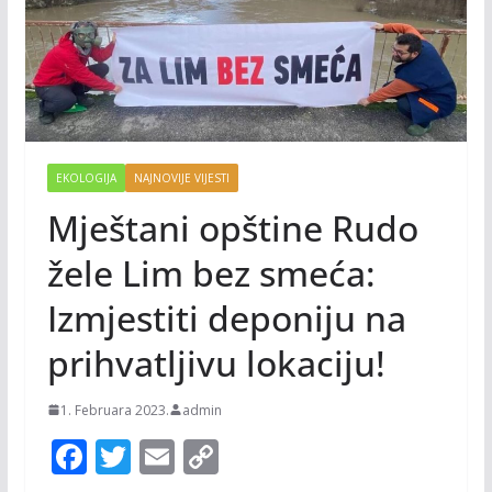
EKOLOGIJA
NAJNOVIJE VIJESTI
Mještani opštine Rudo
žele Lim bez smeća:
Izmjestiti deponiju na
prihvatljivu lokaciju!
1. Februara 2023.
admin
F
T
E
C
ac
w
m
o