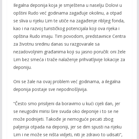
Ilegalna deponija koja je smještena u naselju Dolovi u
e
itt
ai
p
opštini Rudo već godinama zagađuje okolinu, a otpad
b
er
l
y
se sliva u rijeku Lim te utiče na zagađenje ribljeg fonda,
o
Li
kao i na razvoj turističkog potencijala koji ova rijeka i
o
n
opština Rudo imaju. Tim povodom, predstavnice Centra
za životnu sredinu danas su razgovarale sa
k
k
nezadovoljnim građanima koji su jasno poručili: oni žele
Lim bez smeća i traže nalaženje prihvatljivije lokacije za
deponiju.
Oni se žale na ovaj problem već godinama, a ilegalna
deponija postaje sve nepodnošljivija.
“Često smo prisiljeni da boravimo u kući cijeli dan, jer
se neugodni mirisi šire svuda oko deponije i to se ne
može podnijeti. Takođe je nemoguće pecati zbog
paljenja otpada na deponiji, jer se dim spusti na rijeku
Lim i ne može se ništa vidjeti, niti je zdravo to udisati“,