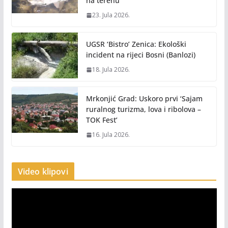
na terenu
23. Jula 2026.
UGSR ‘Bistro’ Zenica: Ekološki
incident na rijeci Bosni (Banlozi)
18. Jula 2026.
Mrkonjić Grad: Uskoro prvi ‘Sajam
ruralnog turizma, lova i ribolova –
TOK Fest’
16. Jula 2026.
Video klipovi