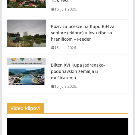
TOK Fest’
16. Jula 2026.
Poziv za učešće na Kupu BiH za
seniore (ekipno) u lovu ribe sa
hranilicom – Feeder
15. Jula 2026.
Bilten XVI Kupa Jadransko-
podunavskih zemalja u
mušičarenju
15. Jula 2026.
Video klipovi