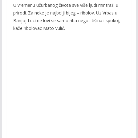
U vremenu užurbanog života sve više ljudi mir traži u
e
itt
ai
p
prirodi. Za neke je najbolji bijeg – ribolov. Uz Vrbas u
b
er
l
y
Banjoj Luci ne lovi se samo riba nego i tišina i spokoj,
o
Li
kaže ribolovac Mato Vulić.
o
n
k
k