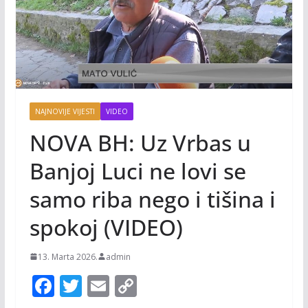
NAJNOVIJE VIJESTI
VIDEO
NOVA BH: Uz Vrbas u
Banjoj Luci ne lovi se
samo riba nego i tišina i
spokoj (VIDEO)
13. Marta 2026.
admin
F
T
E
C
ac
w
m
o