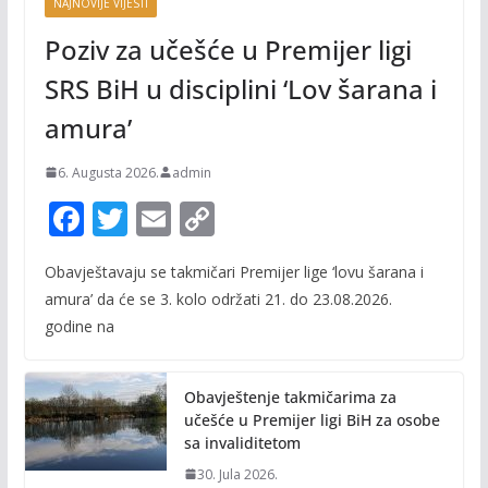
NAJNOVIJE VIJESTI
Poziv za učešće u Premijer ligi
SRS BiH u disciplini ‘Lov šarana i
amura’
6. Augusta 2026.
admin
F
T
E
C
ac
w
m
o
Obavještavaju se takmičari Premijer lige ‘lovu šarana i
e
itt
ai
p
amura’ da će se 3. kolo održati 21. do 23.08.2026.
b
er
l
y
godine na
o
Li
o
n
Obavještenje takmičarima za
k
k
učešće u Premijer ligi BiH za osobe
sa invaliditetom
30. Jula 2026.