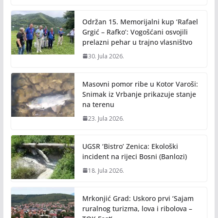
Održan 15. Memorijalni kup ‘Rafael
Grgić – Rafko’: Vogošćani osvojili
prelazni pehar u trajno vlasništvo
30. Jula 2026.
Masovni pomor ribe u Kotor Varoši:
Snimak iz Vrbanje prikazuje stanje
na terenu
23. Jula 2026.
UGSR ‘Bistro’ Zenica: Ekološki
incident na rijeci Bosni (Banlozi)
18. Jula 2026.
Mrkonjić Grad: Uskoro prvi ‘Sajam
ruralnog turizma, lova i ribolova –