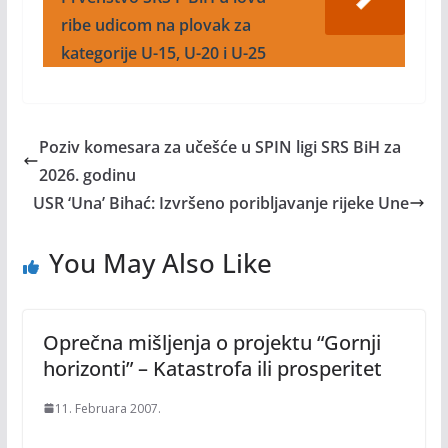
ribe udicom na plovak za
kategorije U-15, U-20 i U-25
Poziv komesara za učešće u SPIN ligi SRS BiH za
2026. godinu
USR ‘Una’ Bihać: Izvršeno poribljavanje rijeke Une
You May Also Like
Oprečna mišljenja o projektu “Gornji
horizonti” – Katastrofa ili prosperitet
11. Februara 2007.