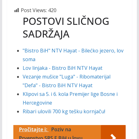
Post Views:
420
POSTOVI SLIČNOG
SADRŽAJA
"Bistro BiH" NTV Hayat - Bilećko jezero, lov
soma
Lov linjaka - Bistro BiH NTV Hayat
Vezanje mušice "Luga" - Ribomaterijal
"Defa" - Bistro BiH NTV Hayat
Klipovi sa 5. i 6. kola Premijer lige Bosne i
Hercegovine
Ribari ulovili 700 kg tešku kornjaču!
Pročitajte i:
Poziv na
Prvenstvo SRS F BiH u lovu