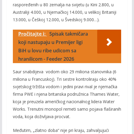
raspoređenih u 80 zemalja na svijetu (u Kini 2.800, u
Australiji 4.000, u Njemačkoj 14.000, u velikoj Britaniji
13.000, u Češkoj 12.000, u Švedskoj 9.000…).
Pročitajte i:
Spisak takmičara
koji nastupaju u Premijer ligi
BiH u lovu ribe udicom sa
hranilicom - Feeder 2026
Saur snabdijeva vodom oko 29 miliona stanovnika (6
miliona u Francuskoj). Tri sestre kontroliraju oko 40%
svjetskog tržišta vodom i jedini pravi rival je njemačka
firma PWE i njena britanska podružnica Thames Water,
koja je preuzela američkog nacionalnog lidera Water
Works. Trenutni monopol remeti samo pojava flaširanih
voda, koja doživljava procvat.
Međutim, „zlatno doba“ nije pri kraju, zahvaljujući