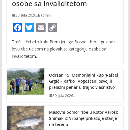
osobe sa invaliditetom
30. Jula 2026.
admin
F
T
E
C
ac
w
m
o
Treće i četvrto kolo Premijer lige Bosne i Hercegovine u
e
itt
ai
p
lovu ribe udicom na plovak za kategoriju osoba sa
b
er
l
y
invaliditetom,
o
Li
o
n
Održan 15. Memorijalni kup ‘Rafael
k
k
Grgić – Rafko’: Vogošćani osvojili
prelazni pehar u trajno vlasništvo
30. Jula 2026.
Masovni pomor ribe u Kotor Varoši:
Snimak iz Vrbanje prikazuje stanje
na terenu