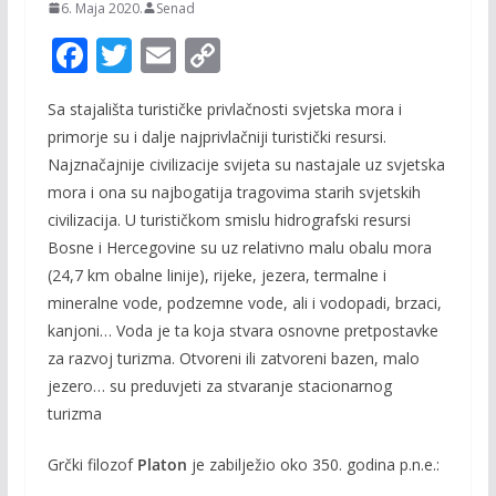
6. Maja 2020.
Senad
F
T
E
C
ac
w
m
o
Sa stajališta turističke privlačnosti svjetska mora i
e
itt
ai
p
primorje su i dalje najprivlačniji turistički resursi.
b
er
l
y
Najznačajnije civilizacije svijeta su nastajale uz svjetska
o
Li
mora i ona su najbogatija tragovima starih svjetskih
o
n
civilizacija. U turističkom smislu hidrografski resursi
Bosne i Hercegovine su uz relativno malu obalu mora
k
k
(24,7 km obalne linije), rijeke, jezera, termalne i
mineralne vode, podzemne vode, ali i vodopadi, brzaci,
kanjoni… Voda je ta koja stvara osnovne pretpostavke
za razvoj turizma. Otvoreni ili zatvoreni bazen, malo
jezero… su preduvjeti za stvaranje stacionarnog
turizma
Grčki filozof
Platon
je zabilježio oko 350. godina p.n.e.: