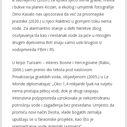
i bukve na planini Kozari, a ekolog i umjetnik fotografije
Dino Kasalo nas upozorava da već za prvomajske
praznike (2020.) u rijeci Rakitnici u gornjem toku nema
vode. Za alarmantno stanje u delti Neretve zbog
osoljavanja tla kao i nestanak vode za piće u mnogim
drugim dijelovima BiH znaju samo uski krugovi iz
vodoprivreda FBiH i RS.
U knjizi Turizam – interes Bosne i Hercegovine (Rabic,
2006.) sam prenio dio teksta pod naslovom
Privatizacija gradskih voda, objavljenom (2005.) u Le
Monde diplomatique: „Oko 1,4 milijarde ljudi na svijetu
nema pristupa pitkoj vodi, dok je drugi rasipaju.
Intenzivna poljoprivreda uzrokovala je nekontroliranu
potrošnju vode i zagađenja bez presedana. Umjesto da
promiču novi način života, vlade bogatih zemalja
upuštaju se u faraonske projekte, kao što je
premještanje vode golemih razmjera”.