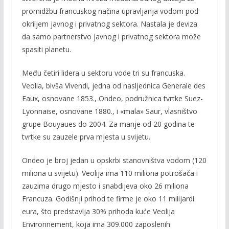
promidžbu francuskog načina upravljanja vodom pod
okriljem javnog i privatnog sektora. Nastala je deviza
da samo partnerstvo javnog i privatnog sektora može
spasiti planetu.
Među četiri lidera u sektoru vode tri su francuska.
Veolia, bivša Vivendi, jedna od nasljednica Generale des
Eaux, osnovane 1853., Ondeo, podružnica tvrtke Suez-
Lyonnaise, osnovane 1880., i «mala» Saur, vlasništvo
grupe Bouyaues do 2004. Za manje od 20 godina te
tvrtke su zauzele prva mjesta u svijetu.
Ondeo je broj jedan u opskrbi stanovništva vodom (120
miliona u svijetu). Veolija ima 110 miliona potrošača i
zauzima drugo mjesto i snabdijeva oko 26 miliona
Francuza. Godišnji prihod te firme je oko 11 milijardi
eura, što predstavlja 30% prihoda kuće Veolija
Environnement, koja ima 309.000 zaposlenih