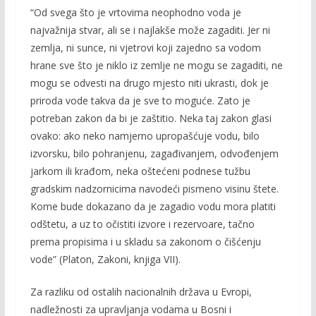
“Od svega što je vrtovima neophodno voda je
najvažnija stvar, ali se i najlakše može zagaditi. Jer ni
zemlja, ni sunce, ni vjetrovi koji zajedno sa vodom
hrane sve što je niklo iz zemlje ne mogu se zagaditi, ne
mogu se odvesti na drugo mjesto niti ukrasti, dok je
priroda vode takva da je sve to moguće. Zato je
potreban zakon da bi je zaštitio. Neka taj zakon glasi
ovako: ako neko namjerno upropašćuje vodu, bilo
izvorsku, bilo pohranjenu, zagađivanjem, odvođenjem
jarkom ili krađom, neka oštećeni podnese tužbu
gradskim nadzornicima navodeći pismeno visinu štete.
Kome bude dokazano da je zagadio vodu mora platiti
odštetu, a uz to očistiti izvore i rezervoare, tačno
prema propisima i u skladu sa zakonom o čišćenju
vode” (Platon, Zakoni, knjiga VII).
Za razliku od ostalih nacionalnih država u Evropi,
nadležnosti za upravljanja vodama u Bosni i