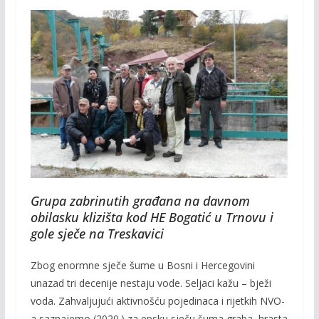
Grupa zabrinutih građana na davnom
obilasku klizišta kod HE Bogatić u Trnovu i
gole sječe na Treskavici
Zbog enormne sječe šume u Bosni i Hercegovini
unazad tri decenije nestaju vode. Seljaci kažu – bježi
voda. Zahvaljujući aktivnošću pojedinaca i rijetkih NVO-
a saznajemo (2020.) za epsku sječu šuma graba, hrasta