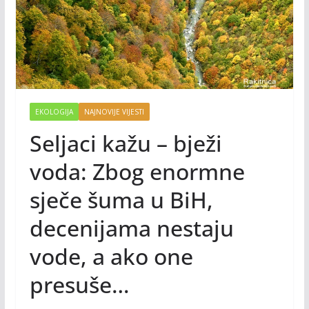
EKOLOGIJA
NAJNOVIJE VIJESTI
Seljaci kažu – bježi
voda: Zbog enormne
sječe šuma u BiH,
decenijama nestaju
vode, a ako one
presuše…