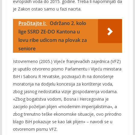
evropskih voda do 2015. godine. Treba li napominjati da
je Zakon ostao samo u fazi nacrta.
Pročitajte i:
Održano 2. kolo
lige SSRD ZE-DO Kantona u
lovu ribe udicom na plovak za
seniore
Istovremeno (2005.) Vijeće franjevačkih zajednica (VFZ)
je uputilo otvoreno pismo Parlamentu i Vijeću ministara
BiH i Saboru R Hrvatske, pozivajući ih na donošenje
moratorija na dodjelu koncesija za korištenje voda,
zbog jasnog nedostatka vizije gospodarenja vodama.
«Zbog bogatstva vodom, Bosna i Hercegovina je
zacijelo poželjan plijen «modernim imperijalistima», a
zbog trenutno teške ekonomske situacije, ovo prirodno
blago BiH pokazuje se kao lak plijen» – navodi se u
otvorenom pismu VFZ.