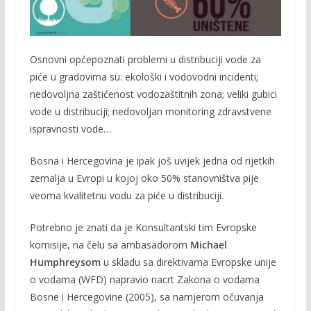
Osnovni općepoznati problemi u distribuciji vode za
piće u gradovima su: ekološki i vodovodni incidenti;
nedovoljna zaštićenost vodozaštitnih zona; veliki gubici
vode u distribuciji; nedovoljan monitoring zdravstvene
ispravnosti vode…
Bosna i Hercegovina je ipak još uvijek jedna od rijetkih
zemalja u Evropi u kojoj oko 50% stanovništva pije
veoma kvalitetnu vodu za piće u distribuciji.
Potrebno je znati da je Konsultantski tim Evropske
komisije, na čelu sa ambasadorom
Michael
Humphreysom
u skladu sa direktivama Evropske unije
o vodama (WFD) napravio nacrt Zakona o vodama
Bosne i Hercegovine (2005), sa namjerom očuvanja