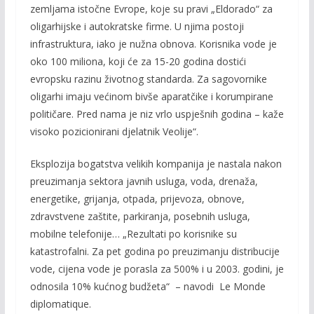
zemljama istočne Evrope, koje su pravi „Eldorado“ za
oligarhijske i autokratske firme. U njima postoji
infrastruktura, iako je nužna obnova. Korisnika vode je
oko 100 miliona, koji će za 15-20 godina dostići
evropsku razinu životnog standarda. Za sagovornike
oligarhi imaju većinom bivše aparatčike i korumpirane
političare. Pred nama je niz vrlo uspješnih godina – kaže
visoko pozicionirani djelatnik Veolije“.
Eksplozija bogatstva velikih kompanija je nastala nakon
preuzimanja sektora javnih usluga, voda, drenaža,
energetike, grijanja, otpada, prijevoza, obnove,
zdravstvene zaštite, parkiranja, posebnih usluga,
mobilne telefonije… „Rezultati po korisnike su
katastrofalni. Za pet godina po preuzimanju distribucije
vode, cijena vode je porasla za 500% i u 2003. godini, je
odnosila 10% kućnog budžeta“ – navodi Le Monde
diplomatique.