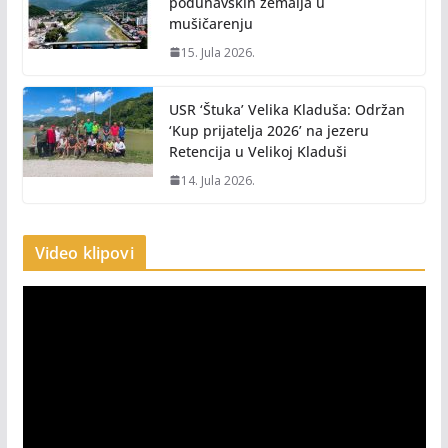
podunavskih zemalja u
mušičarenju
15. Jula 2026.
USR ‘Štuka’ Velika Kladuša: Održan
‘Kup prijatelja 2026’ na jezeru
Retencija u Velikoj Kladuši
14. Jula 2026.
Video klipovi