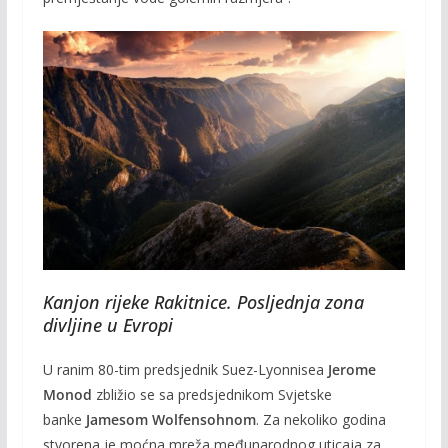
Kanjon rijeke Rakitnice. Posljednja zona
divljine u Evropi
U ranim 80-tim predsjednik Suez-Lyonnisea
Jerome
Monod
zbližio se sa predsjednikom Svjetske
banke
Jamesom Wolfensohnom
. Za nekoliko godina
stvorena je moćna mreža međunarodnog uticaja za