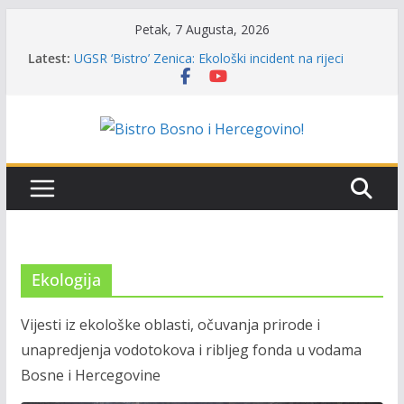
Skip
Petak, 7 Augusta, 2026
to
Latest:
Masovni pomor ribe u Kotor Varoši: Snimak iz
content
Vrbanje prikazuje stanje na terenu
UGSR ‘Bistro’ Zenica: Ekološki incident na rijeci
Bosni (Banlozi)
Poziv za učešće u Premijer ligi SRS BiH u disciplini
‘Lov šarana i amura’
Obavještenje takmičarima za učešće u Premijer ligi
BiH za osobe sa invaliditetom
Održan 15. Memorijalni kup ‘Rafael Grgić – Rafko’:
Vogošćani osvojili prelazni pehar u trajno vlasništvo
Ekologija
Vijesti iz ekološke oblasti, očuvanja prirode i
unapredjenja vodotokova i ribljeg fonda u vodama
Bosne i Hercegovine