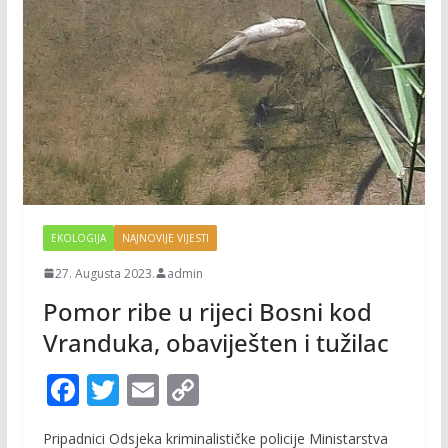
EKOLOGIJA
NAJNOVIJE VIJESTI
27. Augusta 2023.
admin
Pomor ribe u rijeci Bosni kod
Vranduka, obaviješten i tužilac
F
T
E
C
ac
w
m
o
Pripadnici Odsjeka kriminalističke policije Ministarstva