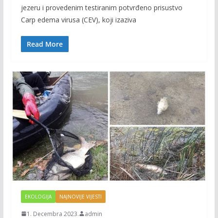
e
itt
ai
p
jezeru i provedenim testiranim potvrđeno prisustvo
b
er
l
y
Carp edema virusa (CEV), koji izaziva
o
Li
o
n
Read More
k
k
EKOLOGIJA
NAJNOVIJE VIJESTI
1. Decembra 2023.
admin