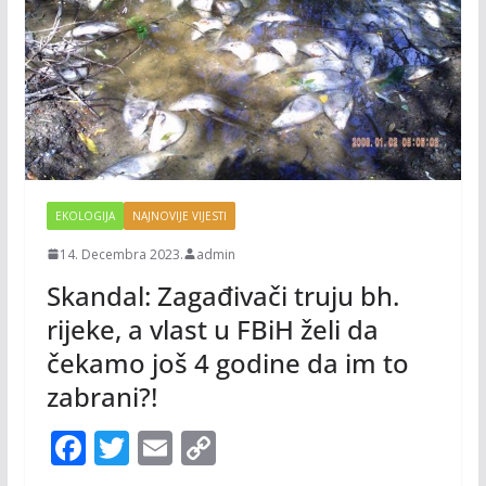
EKOLOGIJA
NAJNOVIJE VIJESTI
14. Decembra 2023.
admin
Skandal: Zagađivači truju bh.
rijeke, a vlast u FBiH želi da
čekamo još 4 godine da im to
zabrani?!
F
T
E
C
ac
w
m
o