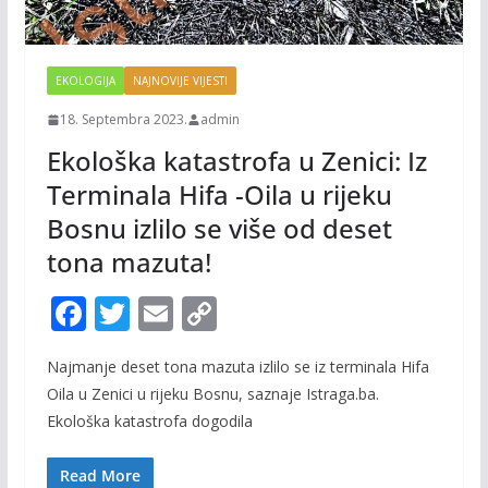
EKOLOGIJA
NAJNOVIJE VIJESTI
18. Septembra 2023.
admin
Ekološka katastrofa u Zenici: Iz
Terminala Hifa -Oila u rijeku
Bosnu izlilo se više od deset
tona mazuta!
F
T
E
C
ac
w
m
o
Najmanje deset tona mazuta izlilo se iz terminala Hifa
e
itt
ai
p
Oila u Zenici u rijeku Bosnu, saznaje Istraga.ba.
b
er
l
y
Ekološka katastrofa dogodila
o
Li
o
n
Read More