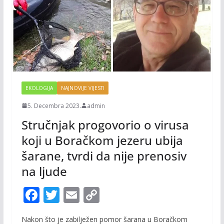
EKOLOGIJA
NAJNOVIJE VIJESTI
5. Decembra 2023.
admin
Stručnjak progovorio o virusa
koji u Boračkom jezeru ubija
šarane, tvrdi da nije prenosiv
na ljude
F
T
E
C
ac
w
m
o
Nakon što je zabilježen pomor šarana u Boračkom