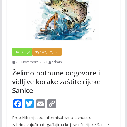
EKOLOGIJA
NAJNOVIJE VIJESTI
23. Novembra 2023.
admin
Želimo potpune odgovore i
vidljive korake zaštite rijeke
Sanice
F
T
E
C
ac
w
m
o
Proteklih mjeseci informisali smo javnost o
e
itt
ai
p
zabrinjavajućim događajima koji se tiču rijeke Sanice.