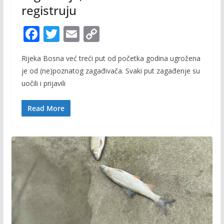
registruju
F
T
E
C
ac
w
m
o
Rijeka Bosna već treći put od početka godina ugrožena
e
itt
ai
p
je od (ne)poznatog zagađivača. Svaki put zagađenje su
b
er
l
y
uočili i prijavili
o
Li
o
n
Read More
k
k