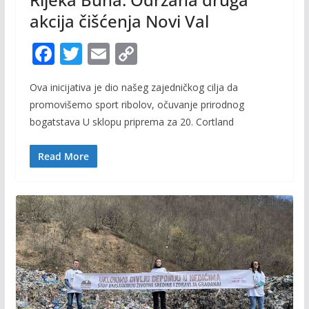
akcija čišćenja Novi Val
F
T
E
C
ac
w
m
o
Ova inicijativa je dio našeg zajedničkog cilja da
e
itt
ai
p
promovišemo sport ribolov, očuvanje prirodnog
b
er
l
y
bogatstava U sklopu priprema za 20. Cortland
o
Li
o
n
Read More
k
k