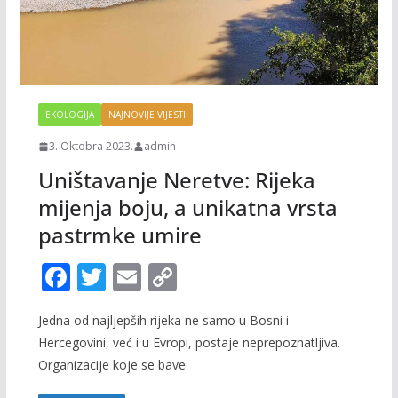
EKOLOGIJA
NAJNOVIJE VIJESTI
3. Oktobra 2023.
admin
Uništavanje Neretve: Rijeka
mijenja boju, a unikatna vrsta
pastrmke umire
F
T
E
C
ac
w
m
o
Jedna od najljepših rijeka ne samo u Bosni i
e
itt
ai
p
Hercegovini, već i u Evropi, postaje neprepoznatljiva.
b
er
l
y
Organizacije koje se bave
o
Li