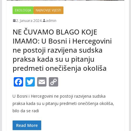
EKOLOGIJA
NAJNOVIJE VIJESTI
2. Januara 2024.
admin
NE ČUVAMO BLAGO KOJE
IMAMO: U Bosni i Hercegovini
ne postoji razvijena sudska
praksa kada su u pitanju
predmeti onečišenja okoliša
F
T
E
C
ac
w
m
o
U Bosni i Hercegovini ne postoji razvijena sudska
e
itt
ai
p
praksa kada su u pitanju predmeti onečišenja okoliša,
b
er
l
y
bilo da se radi
o
Li
o
n
Read More