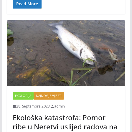
o
n
Read More
k
k
EKOLOGIJA
NAJNOVIJE VIJESTI
28. Septembra 2023.
admin
Ekološka katastrofa: Pomor
ribe u Neretvi uslijed radova na