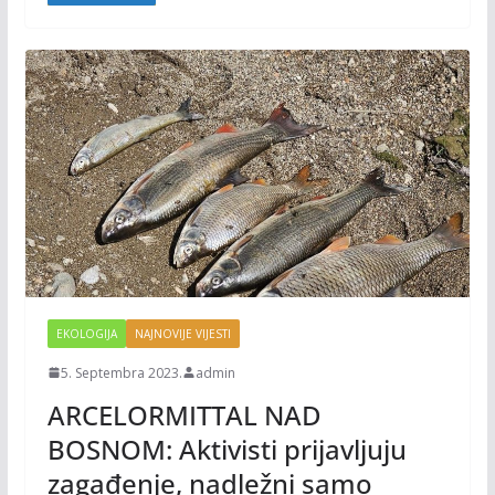
k
k
EKOLOGIJA
NAJNOVIJE VIJESTI
5. Septembra 2023.
admin
ARCELORMITTAL NAD
BOSNOM: Aktivisti prijavljuju
zagađenje, nadležni samo