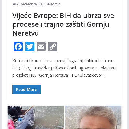
5. Decembra 2023.
admin
Vijeće Evrope: BiH da ubrza sve
procese i trajno zaštiti Gornju
Neretvu
F
T
E
C
ac
w
m
o
Konkretni koraci ka suspenziji izgradnje hidroelektrane
e
itt
ai
p
(HE) “Ulog”, raskidanju koncesionih ugovora za planirani
b
er
l
y
projekat HES “Gornja Neretva”, HE “Glavatičevo” i
o
Li
o
n
Read More
k
k