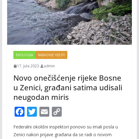
EKOLOGIJA
NAJNOVIJE VIJESTI
17. Jula 2023.
admin
Novo onečišćenje rijeke Bosne
u Zenici, građani satima udisali
neugodan miris
F
T
E
C
ac
w
m
o
Federalni okolišni inspektori ponovo su imali posla u
e
itt
ai
p
Zenici nakon prijave građana da se radi o novom