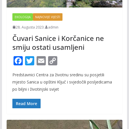
EKOLOGIJA
NAJNOVIJE VIJESTI
28. Augusta 2023.
admin
Čuvari Sanice i Korčanice ne
smiju ostati usamljeni
F
T
E
C
ac
w
m
o
Predstavnici Centra za životnu sredinu su posjetili
e
itt
ai
p
mjesto Sanica u opštini Ključ i svjedočili posljedicama
b
er
l
y
po biljni i životinjski svijet
o
Li
o
n
Read More
k
k