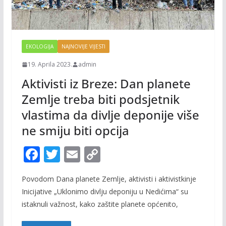
EKOLOGIJA
NAJNOVIJE VIJESTI
19. Aprila 2023.
admin
Aktivisti iz Breze: Dan planete
Zemlje treba biti podsjetnik
vlastima da divlje deponije više
ne smiju biti opcija
F
T
E
C
ac
w
m
o
Povodom Dana planete Zemlje, aktivisti i aktivistkinje
e
itt
ai
p
Inicijative „Uklonimo divlju deponiju u Nedićima“ su
b
er
l
y
istaknuli važnost, kako zaštite planete općenito,
o
Li