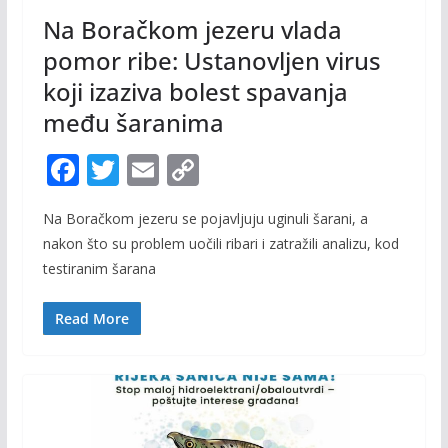
Na Boračkom jezeru vlada
pomor ribe: Ustanovljen virus
koji izaziva bolest spavanja
među šaranima
F
T
E
C
ac
w
m
o
Na Boračkom jezeru se pojavljuju uginuli šarani, a
e
itt
ai
p
nakon što su problem uočili ribari i zatražili analizu, kod
b
er
l
y
testiranim šarana
o
Li
o
n
Read More
k
k