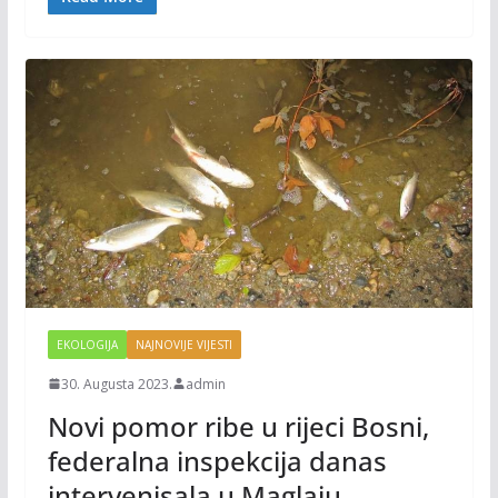
o
n
k
k
EKOLOGIJA
NAJNOVIJE VIJESTI
30. Augusta 2023.
admin
Novi pomor ribe u rijeci Bosni,
federalna inspekcija danas
intervenisala u Maglaju