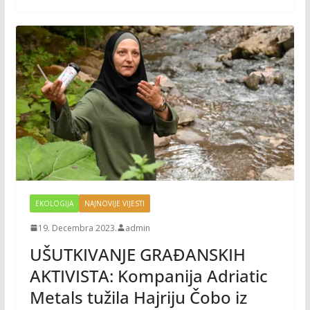
k
k
EKOLOGIJA
NAJNOVIJE VIJESTI
19. Decembra 2023.
admin
UŠUTKIVANJE GRAĐANSKIH
AKTIVISTA: Kompanija Adriatic
Metals tužila Hajriju Čobo iz