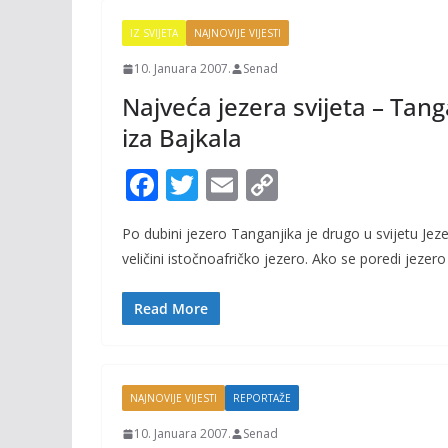
k
k
IZ SVIJETA
NAJNOVIJE VIJESTI
10. Januara 2007.
Senad
Najveća jezera svijeta – Ta
iza Bajkala
F
T
E
C
ac
w
m
o
Po dubini jezero Tanganjika je drugo u svijetu Jez
e
itt
ai
p
veličini istočnoafričko jezero. Ako se poredi jezero
b
er
l
y
o
Li
Read More
o
n
k
k
NAJNOVIJE VIJESTI
REPORTAŽE
10. Januara 2007.
Senad