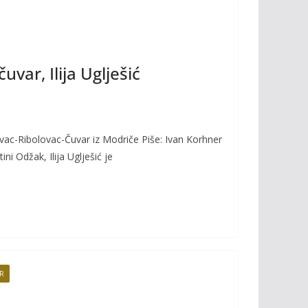
var, Ilija Uglješić
Lovac-Ribolovac-Čuvar iz Modriče Piše: Ivan Korhner
ni Odžak, Ilija Uglješić je
OR