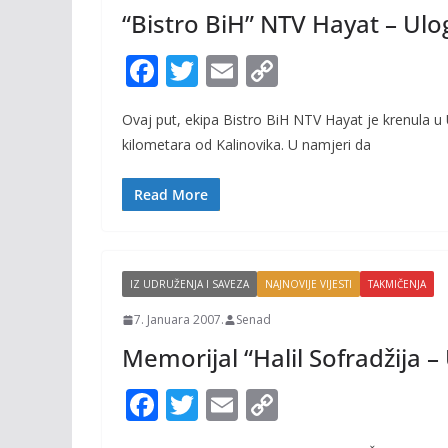
“Bistro BiH” NTV Hayat – Ulo
F
T
E
C
ac
w
m
o
Ovaj put, ekipa Bistro BiH NTV Hayat je krenula u
e
itt
ai
p
kilometara od Kalinovika. U namjeri da
b
er
l
y
o
Li
Read More
o
n
k
k
IZ UDRUŽENJA I SAVEZA
NAJNOVIJE VIJESTI
TAKMIČENJA
7. Januara 2007.
Senad
Memorijal “Halil Sofradžija –
F
T
E
C
ac
w
m
o