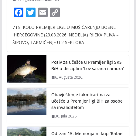
F
T
E
C
ac
w
m
o
7 i 8. KOLO PREMIJER LIGE U MUŠIČARENJU BOSNE
e
itt
ai
p
IHERCEGOVINE (23.08.2026. NEDELJA) RIJEKA PLIVA –
b
er
l
y
ŠIPOVO, TAKMIČENJE U 2 SEKTORA
o
Li
o
n
Poziv za učešće u Premijer ligi SRS
k
k
BiH u disciplini ‘Lov šarana i amura’
6. Augusta 2026.
Obavještenje takmičarima za
učešće u Premijer ligi BiH za osobe
sa invaliditetom
30. Jula 2026.
Održan 15. Memorijalni kup ‘Rafael