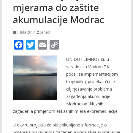
mjerama do zaštite
akumulacije Modrac
8. Jula 2014.
Senad
F
T
E
C
ac
w
m
o
UNIDO i LIMNOS su u
e
itt
ai
p
saradnji sa Vladom TK
b
er
l
y
počeli sa implementacijom
o
Li
trogodišnji projekat čiji je
o
n
cilj rješavanje problema
zagađenja akumulacije
k
k
Modrac od difuznih
zagađenja primjenom efikasnih mjera ekoremedijacije.
U okviru projekta će biti prikupljene informacije o
potencijalnih izvorima zagađenja voda sliva akumulacije