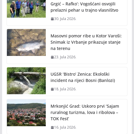
Grgić – Rafko’: Vogošćani osvojili
prelazni pehar u trajno vlasništvo
30. Jula 2026.
Masovni pomor ribe u Kotor Varoši:
Snimak iz Vrbanje prikazuje stanje
na terenu
23. Jula 2026.
UGSR ‘Bistro’ Zenica: Ekološki
incident na rijeci Bosni (Banlozi)
18. Jula 2026.
Mrkonjić Grad: Uskoro prvi ‘Sajam
ruralnog turizma, lova i ribolova –
TOK Fest’
16. Jula 2026.