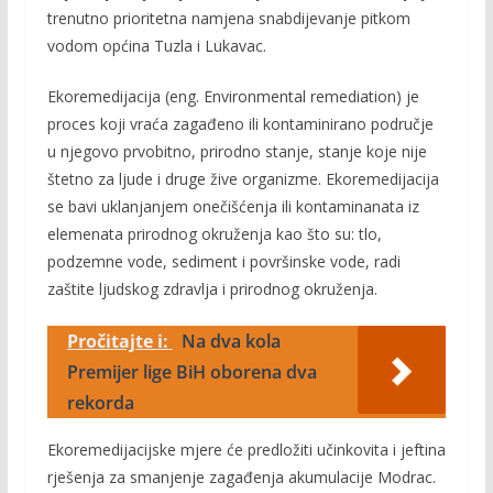
trenutno prioritetna namjena snabdijevanje pitkom
vodom općina Tuzla i Lukavac.
Ekoremedijacija (eng. Environmental remediation) je
proces koji vraća zagađeno ili kontaminirano područje
u njegovo prvobitno, prirodno stanje, stanje koje nije
štetno za ljude i druge žive organizme. Ekoremedijacija
se bavi uklanjanjem
onečišćenja ili kontaminanata iz
elemenata prirodnog okruženja kao što su: tlo,
podzemne vode, sediment i površinske vode, radi
zaštite ljudskog zdravlja i prirodnog okruženja.
Pročitajte i:
Na dva kola
Premijer lige BiH oborena dva
rekorda
Ekoremedijacijske mjere će predložiti učinkovita i jeftina
rješenja za smanjenje zagađenja akumulacije Modrac.