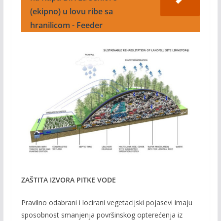
(ekipno) u lovu ribe sa
hranilicom - Feeder
ZAŠTITA IZVORA PITKE VODE
Pravilno odabrani i locirani vegetacijski pojasevi imaju
sposobnost smanjenja površinskog opterećenja iz