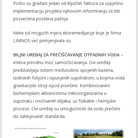
Pošto su građani jedan od ključnih faktora za uspješnu
implementaciju projekta njihovom informiranju će biti
posvećena posebna pažnja.
Neke od mogućih mjera ekoremedijacije koje je firma
LIMNOS već primjenjivala su:
BILJNI UREĐAJ ZA PREČIŠĆAVANJE OTPADNIH VODA
–
imitira prirodnu moć samočišćavanja. Ovi uređaji
predstavljaju sistem međusobno spojenih bazena,
izoliranih folijom i ispunjenih supstratom, u kojima voda
gravitacijski struji ispod površine. Kombinovanim
biohemijskim aktivnostima mikroorganizama u
supstratu i močvarnih biljaka, uz fizikalne i hemijske
procese. Ovi uređaji su umogućnosti da vodu prečiste
do zahtijevanih standarda.