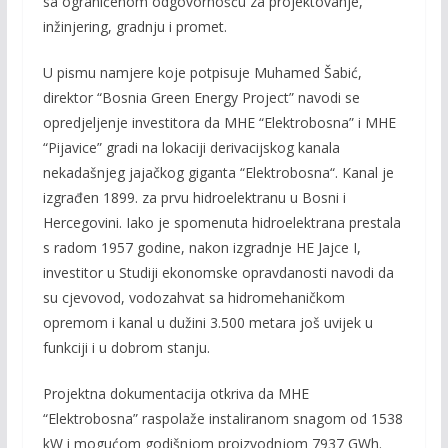
sa ograničenom odgovornošću za projektovanje,
inžinjering, gradnju i promet.
U pismu namjere koje potpisuje Muhamed Šabić,
direktor “Bosnia Green Energy Project” navodi se
opredjeljenje investitora da MHE “Elektrobosna” i MHE
“Pijavice” gradi na lokaciji derivacijskog kanala
nekadašnjeg jajačkog giganta “Elektrobosna“. Kanal je
izgrađen 1899. za prvu hidroelektranu u Bosni i
Hercegovini. Iako je spomenuta hidroelektrana prestala
s radom 1957 godine, nakon izgradnje HE Jajce I,
investitor u Studiji ekonomske opravdanosti navodi da
su cjevovod, vodozahvat sa hidromehaničkom
opremom i kanal u dužini 3.500 metara još uvijek u
funkciji i u dobrom stanju.
Projektna dokumentacija otkriva da MHE
“Elektrobosna” raspolaže instaliranom snagom od 1538
kW i mogućom godišnjom proizvodnjom 7937 GWh.