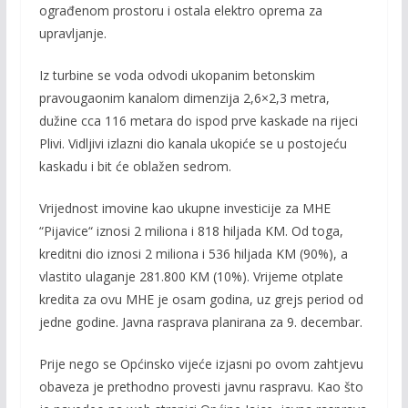
ograđenom prostoru i ostala elektro oprema za
upravljanje.
Iz turbine se voda odvodi ukopanim betonskim
pravougaonim kanalom dimenzija 2,6×2,3 metra,
dužine cca 116 metara do ispod prve kaskade na rijeci
Plivi. Vidljivi izlazni dio kanala ukopiće se u postojeću
kaskadu i bit će oblažen sedrom.
Vrijednost imovine kao ukupne investicije za MHE
“Pijavice“ iznosi 2 miliona i 818 hiljada KM. Od toga,
kreditni dio iznosi 2 miliona i 536 hiljada KM (90%), a
vlastito ulaganje 281.800 KM (10%). Vrijeme otplate
kredita za ovu MHE je osam godina, uz grejs period od
jedne godine. Javna rasprava planirana za 9. decembar.
Prije nego se Općinsko vijeće izjasni po ovom zahtjevu
obaveza je prethodno provesti javnu raspravu. Kao što