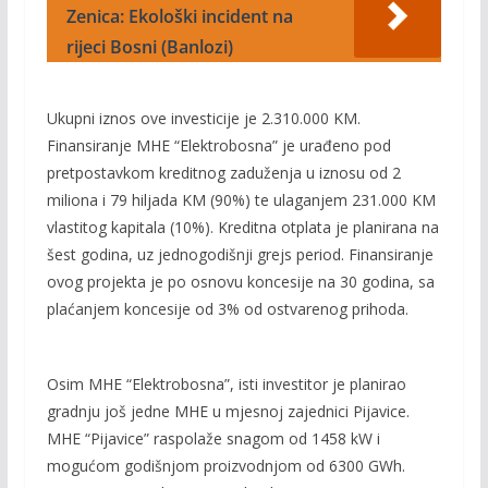
Zenica: Ekološki incident na
rijeci Bosni (Banlozi)
Ukupni iznos ove investicije je 2.310.000 KM.
Finansiranje MHE “Elektrobosna” je urađeno pod
pretpostavkom kreditnog zaduženja u iznosu od 2
miliona i 79 hiljada KM (90%) te ulaganjem 231.000 KM
vlastitog kapitala (10%). Kreditna otplata je planirana na
šest godina, uz jednogodišnji grejs period. Finansiranje
ovog projekta je po osnovu koncesije na 30 godina, sa
plaćanjem koncesije od 3% od ostvarenog prihoda.
Osim MHE “Elektrobosna”, isti investitor je planirao
gradnju još jedne MHE u mjesnoj zajednici Pijavice.
MHE “Pijavice” raspolaže snagom od 1458 kW i
mogućom godišnjom proizvodnjom od 6300 GWh.