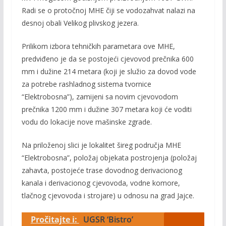
Radi se o protočnoj MHE čiji se vodozahvat nalazi na
desnoj obali Velikog plivskog jezera.
Prilikom izbora tehničkih parametara ove MHE,
predviđeno je da se postojeći cjevovod prečnika 600
mm i dužine 214 metara (koji je služio za dovod vode
za potrebe rashladnog sistema tvornice
“Elektrobosna”), zamijeni sa novim cjevovodom
prečnika 1200 mm i dužine 307 metara koji će voditi
vodu do lokacije nove mašinske zgrade.
Na priloženoj slici je lokalitet šireg područja MHE
“Elektrobosna”, položaj objekata postrojenja (položaj
zahavta, postojeće trase dovodnog derivacionog
kanala i derivacionog cjevovoda, vodne komore,
tlačnog cjevovoda i strojare) u odnosu na grad Jajce.
Pročitajte i:
UGSR ‘Bistro’