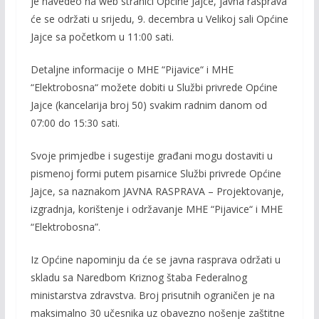
je navedeo na web stranici Općine Jajce, javna rasprava
će se održati u srijedu, 9. decembra u Velikoj sali Općine
Jajce sa početkom u 11:00 sati.
Detaljne informacije o MHE “Pijavice“ i MHE
“Elektrobosna“ možete dobiti u Službi privrede Općine
Jajce (kancelarija broj 50) svakim radnim danom od
07:00 do 15:30 sati.
Svoje primjedbe i sugestije građani mogu dostaviti u
pismenoj formi putem pisarnice Službi privrede Općine
Jajce, sa naznakom JAVNA RASPRAVA – Projektovanje,
izgradnja, korištenje i održavanje MHE “Pijavice“ i MHE
“Elektrobosna”.
Iz Općine napominju da će se javna rasprava održati u
skladu sa Naredbom Kriznog štaba Federalnog
ministarstva zdravstva. Broj prisutnih ograničen je na
maksimalno 30 učesnika uz obavezno nošenje zaštitne