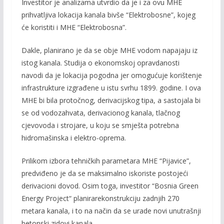
Investitor je analizama utvrdio da je i za ovu MHE
prihvatljiva lokacija kanala bivše “Elektrobosne”, kojeg
će koristiti i MHE “Elektrobosna”.
Dakle, planirano je da se obje MHE vodom napajaju iz
istog kanala. Studija o ekonomskoj opravdanosti
navodi da je lokacija pogodna jer omogućuje korištenje
infrastrukture izgrađene u istu svrhu 1899. godine. I ova
MHE bi bila protočnog, derivacijskog tipa, a sastojala bi
se od vodozahvata, derivacionog kanala, tlačnog
cjevovoda i strojare, u koju se smješta potrebna
hidromašinska i elektro-oprema.
Prilikom izbora tehničkih parametara MHE “Pijavice”,
predviđeno je da se maksimalno iskoriste postojeći
derivacioni dovod. Osim toga, investitor “Bosnia Green
Energy Project“ planirarekonstrukciju zadnjih 270
metara kanala, i to na način da se urade novi unutrašnji
betonski zidovi kanala.