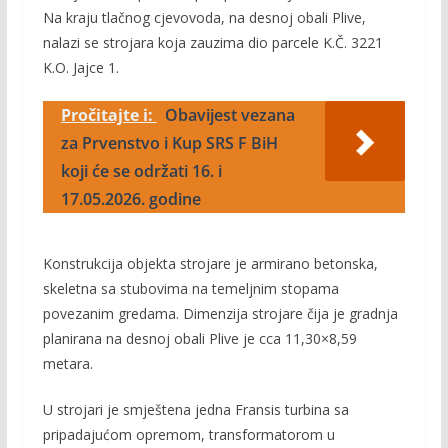
Na kraju tlačnog cjevovoda, na desnoj obali Plive,
nalazi se strojara koja zauzima dio parcele K.Č. 3221
K.O. Jajce 1.
Pročitajte i:
Obavijest vezana
za Prvenstvo i Kup SRS F BiH
koji će se održati 16. i
17.05.2026. godine
Konstrukcija objekta strojare je armirano betonska,
skeletna sa stubovima na temeljnim stopama
povezanim gredama. Dimenzija strojare čija je gradnja
planirana na desnoj obali Plive je cca 11,30×8,59
metara.
U strojari je smještena jedna Fransis turbina sa
pripadajućom opremom, transformatorom u