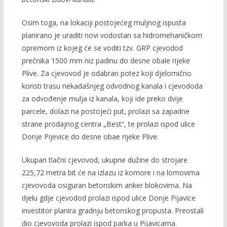
Osim toga, na lokaciji postojećeg muljnog ispusta
planirano je uraditi novi vodostan sa hidromehaničkom
opremom iz kojeg će se voditi tzv. GRP cjevodod
prečnika 1500 mm niz padinu do desne obale rijeke
Plive. Za cjevovod je odabran potez koji djelomično
koristi trasu nekadašnjeg odvodnog kanala i cjevododa
za odvođenje mulja iz kanala, koji ide preko dvije
parcele, dolazi na postojeći put, prolazi sa zapadne
strane prodajnog centra „Best“, te prolazi ispod ulice
Donje Pijevice do desne obae rijeke Plive.
Ukupan tlačni cjevovod, ukupne dužine do strojare
225,72 metra bit će na izlazu iz komore i na lomovima
cjevovoda osiguran betonskim anker blokovima. Na
djelu gdje cjevodod prolazi ispod ulice Donje Pijavice
investitor planira gradnju betonskog propusta. Preostali
dio cjevovoda prolazi ispod parka u Pijavicama.