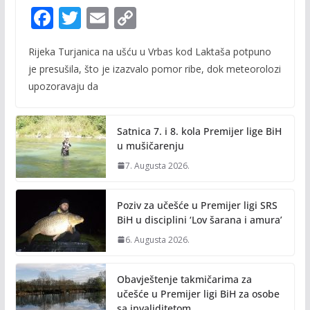
F
T
E
C
ac
w
m
o
Rijeka Turjanica na ušću u Vrbas kod Laktaša potpuno
e
itt
ai
p
je presušila, što je izazvalo pomor ribe, dok meteorolozi
b
er
l
y
upozoravaju da
o
Li
o
n
Satnica 7. i 8. kola Premijer lige BiH
k
k
u mušičarenju
7. Augusta 2026.
Poziv za učešće u Premijer ligi SRS
BiH u disciplini ‘Lov šarana i amura’
6. Augusta 2026.
Obavještenje takmičarima za
učešće u Premijer ligi BiH za osobe
sa invaliditetom