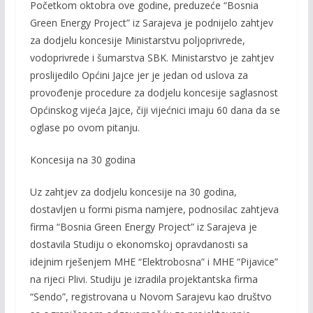
k
k
Početkom oktobra ove godine, preduzeće “Bosnia
Green Energy Project” iz Sarajeva je podnijelo zahtjev
za dodjelu koncesije Ministarstvu poljoprivrede,
vodoprivrede i šumarstva SBK. Ministarstvo je zahtjev
proslijedilo Općini Jajce jer je jedan od uslova za
provođenje procedure za dodjelu koncesije saglasnost
Općinskog vijeća Jajce, čiji vijećnici imaju 60 dana da se
oglase po ovom pitanju.
Koncesija na 30 godina
Uz zahtjev za dodjelu koncesije na 30 godina,
dostavljen u formi pisma namjere, podnosilac zahtjeva
firma “Bosnia Green Energy Project” iz Sarajeva je
dostavila Studiju o ekonomskoj opravdanosti sa
idejnim rješenjem MHE “Elektrobosna” i MHE “Pijavice”
na rijeci Plivi. Studiju je izradila projektantska firma
“Sendo”, registrovana u Novom Sarajevu kao društvo