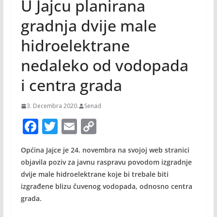
U Jajcu planirana
gradnja dvije male
hidroelektrane
nedaleko od vodopada
i centra grada
3. Decembra 2020.
Senad
F
T
E
C
ac
w
m
o
Općina Jajce je 24. novembra na svojoj web stranici
e
itt
ai
p
objavila poziv za javnu raspravu povodom izgradnje
b
er
l
y
dvije male hidroelektrane koje bi trebale biti
o
Li
izgrađene blizu čuvenog vodopada, odnosno centra
o
n
grada.