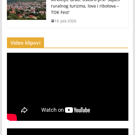
ruralnog turizma, lova i ribolova –
TOK Fest’
16. Jula 2026.
Video klipovi