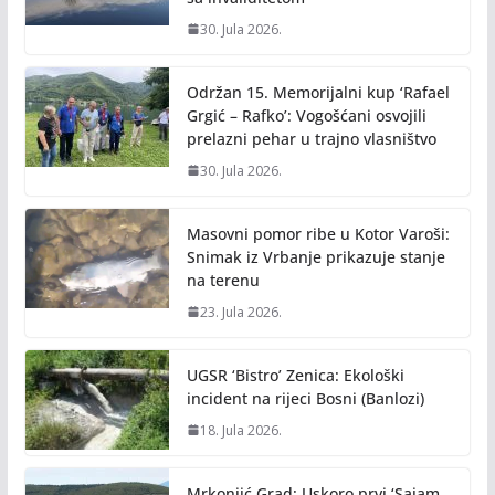
30. Jula 2026.
Održan 15. Memorijalni kup ‘Rafael
Grgić – Rafko’: Vogošćani osvojili
prelazni pehar u trajno vlasništvo
30. Jula 2026.
Masovni pomor ribe u Kotor Varoši:
Snimak iz Vrbanje prikazuje stanje
na terenu
23. Jula 2026.
UGSR ‘Bistro’ Zenica: Ekološki
incident na rijeci Bosni (Banlozi)
18. Jula 2026.
Mrkonjić Grad: Uskoro prvi ‘Sajam